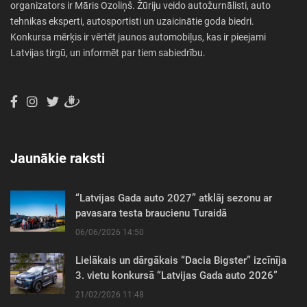
organizators ir Māris Ozoliņš. Žūriju veido autožurnālisti, auto
tehnikas eksperti, autosportisti un uzaicinātie goda biedri.
Konkursa mērķis ir vērtēt jaunos automobiļus, kas ir pieejami
Latvijas tirgū, un informēt par tiem sabiedrību.
Jaunākie raksti
“Latvijas Gada auto 2027” atklāj sezonu ar
pavasara testa braucienu Turaidā
06/06/2026 14:50
Lielākais un dārgākais “Dacia Bigster” izcīnīja
3. vietu konkursā “Latvijas Gada auto 2026”
21/02/2026 11:48