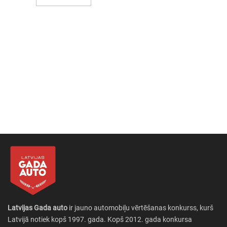
Latvijas Gada auto
ir jauno automobiļu vērtēšanas konkurss, kurš
Latvijā notiek kopš 1997. gada. Kopš 2012. gada konkursa