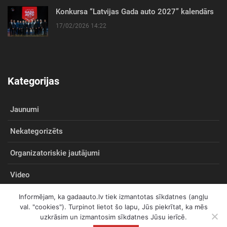
Konkursa “Latvijas Gada auto 2027” kalendārs
17/02/2026 14:22
Kategorijas
Jaunumi
Nekategorizēts
Organizatoriskie jautājumi
Video
Informējam, ka gadaauto.lv tiek izmantotas sīkdatnes (angļu
val. "cookies"). Turpinot lietot šo lapu, Jūs piekrītat, ka mēs
uzkrāsim un izmantosim sīkdatnes Jūsu ierīcē.