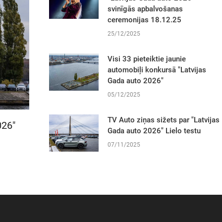
svinīgās apbalvošanas
ceremonijas 18.12.25
25/12/2025
Visi 33 pieteiktie jaunie
automobiļi konkursā "Latvijas
Gada auto 2026"
05/12/2025
TV Auto ziņas sižets par "Latvijas
026"
Gada auto 2026" Lielo testu
07/11/2025