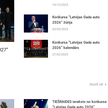
19/12/2025
Konkursa “Latvijas Gada auto
2026” žūrija
03/03/2025
Konkursa “Latvijas Gada auto
2026” kalendārs
027”
27/02/2025
Skatīt vēl
TIEŠRAIDES ieraksts no konkursa
“Latvijas Gada auto 2026”