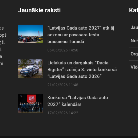
Jaunākie raksti
Kat
Ja
“Latvijas Gada auto 2027” atklāj
as
sezonu ar pavasara testa
Kopš
Nek
braucienu Turaidā
ņš.
,
06/06/2026 14:50
Org
sa
Lielākais un dārgākais “Dacia
mi
Vid
Bigster” izcīnīja 3. vietu konkursā
“Latvijas Gada auto 2026”
21/02/2026 11:48
Konkursa “Latvijas Gada auto
2027” kalendārs
17/02/2026 14:22