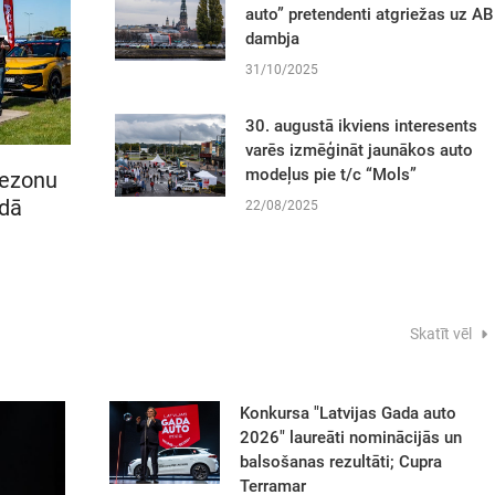
auto” pretendenti atgriežas uz AB
dambja
31/10/2025
30. augustā ikviens interesents
varēs izmēģināt jaunākos auto
modeļus pie t/c “Mols”
sezonu
idā
22/08/2025
Skatīt vēl
Konkursa "Latvijas Gada auto
2026" laureāti nominācijās un
balsošanas rezultāti; Cupra
Terramar