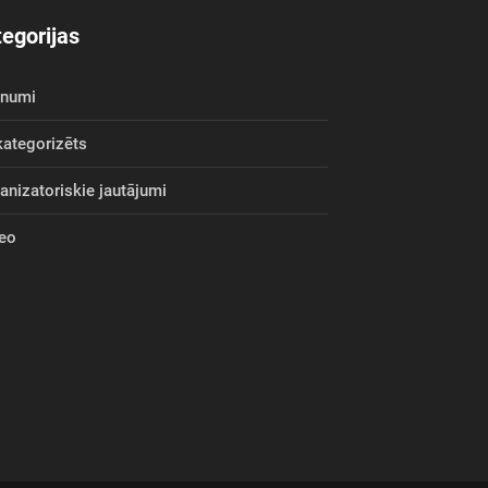
egorijas
unumi
ategorizēts
anizatoriskie jautājumi
eo