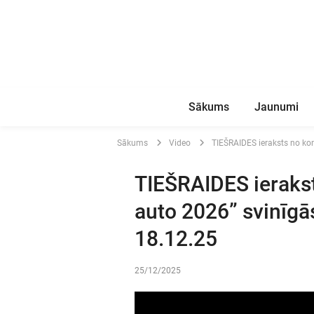
Sākums
Jaunumi
Sākums
Video
TIEŠRAIDES ieraksts no ko
TIEŠRAIDES ierakst
auto 2026” svinīg
18.12.25
25/12/2025