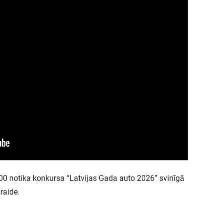
9.00 notika konkursa “Latvijas Gada auto 2026” svinīgā
raide.