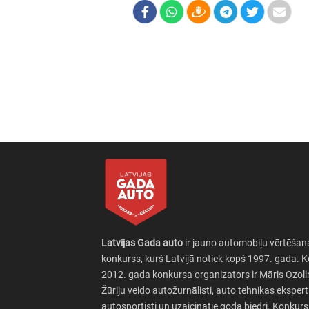
Latvijas Gada auto
ir jauno automobiļu vērtēšan
konkurss, kurš Latvijā notiek kopš 1997. gada. 
2012. gada konkursa organizators ir Māris Ozoli
Žūriju veido autožurnālisti, auto tehnikas eksperti
autosportisti un uzaicinātie goda biedri. Konkur