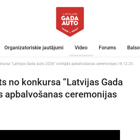
Organizatoriskie jautājumi
Video
Forums
Balso
nkursa “Latvijas Gada auto 2026” svinīgās apbalvošanas ceremonijas 18.12.25
s no konkursa “Latvijas Gada
ās apbalvošanas ceremonijas