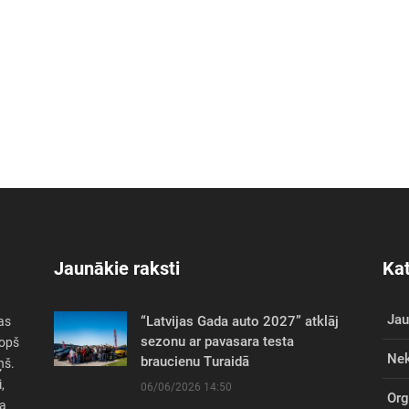
Jaunākie raksti
Kat
Ja
“Latvijas Gada auto 2027” atklāj
as
sezonu ar pavasara testa
Kopš
Nek
braucienu Turaidā
ņš.
,
06/06/2026 14:50
Org
sa