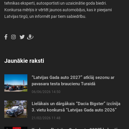
tehnikas eksperti, autosportisti un uzaicinātie goda biedri.
Konkursa mērķis ir vērtēt jaunos automobiļus, kas ir pieejami
Latvijas tirgū, un informēt par tiem sabiedrību.
Jaunākie raksti
“Latvijas Gada auto 2027” atklāj sezonu ar
pavasara testa braucienu Turaidā
06/06/2026 14:50
Lielākais un dārgākais “Dacia Bigster” izcīnīja
3. vietu konkursā “Latvijas Gada auto 2026”
21/02/2026 11:48