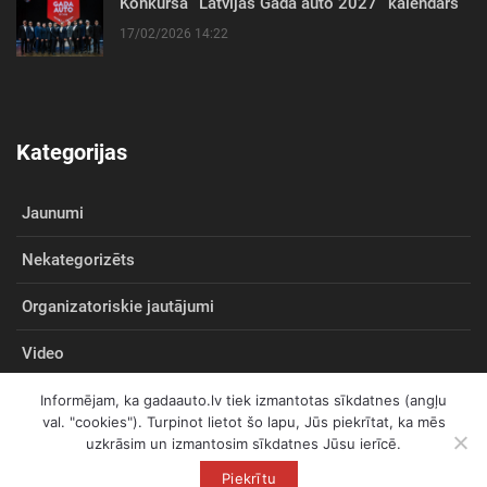
Konkursa “Latvijas Gada auto 2027” kalendārs
17/02/2026 14:22
Kategorijas
Jaunumi
Nekategorizēts
Organizatoriskie jautājumi
Video
Informējam, ka gadaauto.lv tiek izmantotas sīkdatnes (angļu
val. "cookies"). Turpinot lietot šo lapu, Jūs piekrītat, ka mēs
uzkrāsim un izmantosim sīkdatnes Jūsu ierīcē.
© 2026
gadaauto.lv
Visas tiesības aizsargātas
Piekrītu