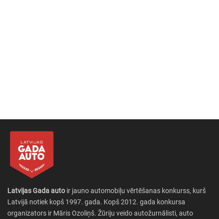
Latvijas Gada auto
ir jauno automobiļu vērtēšanas konkurss, kurš
Latvijā notiek kopš 1997. gada. Kopš 2012. gada konkursa
organizators ir Māris Ozoliņš. Žūriju veido autožurnālisti, auto