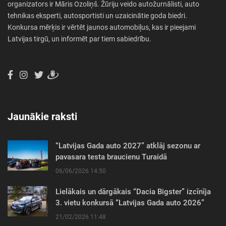
organizators ir Māris Ozoliņš. Žūriju veido autožurnālisti, auto
tehnikas eksperti, autosportisti un uzaicinātie goda biedri.
Konkursa mērķis ir vērtēt jaunos automobiļus, kas ir pieejami
Latvijas tirgū, un informēt par tiem sabiedrību.
Jaunākie raksti
“Latvijas Gada auto 2027” atklāj sezonu ar
pavasara testa braucienu Turaidā
06/06/2026 14:50
Lielākais un dārgākais “Dacia Bigster” izcīnīja
3. vietu konkursā “Latvijas Gada auto 2026”
21/02/2026 11:48