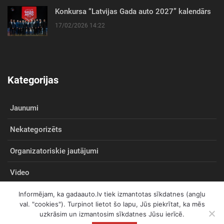
Konkursa “Latvijas Gada auto 2027” kalendārs
17/02/2026 14:22
Kategorijas
Jaunumi
Nekategorizēts
Organizatoriskie jautājumi
Video
Informējam, ka gadaauto.lv tiek izmantotas sīkdatnes (angļu
val. "cookies"). Turpinot lietot šo lapu, Jūs piekrītat, ka mēs
uzkrāsim un izmantosim sīkdatnes Jūsu ierīcē.