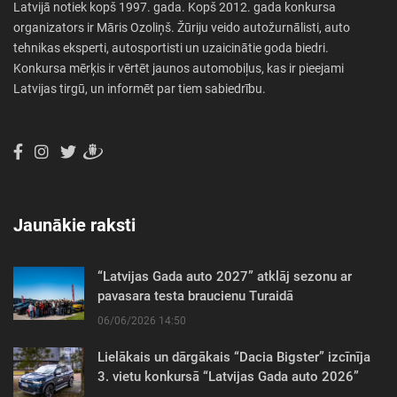
Latvijā notiek kopš 1997. gada. Kopš 2012. gada konkursa
organizators ir Māris Ozoliņš. Žūriju veido autožurnālisti, auto
tehnikas eksperti, autosportisti un uzaicinātie goda biedri.
Konkursa mērķis ir vērtēt jaunos automobiļus, kas ir pieejami
Latvijas tirgū, un informēt par tiem sabiedrību.
Jaunākie raksti
“Latvijas Gada auto 2027” atklāj sezonu ar
pavasara testa braucienu Turaidā
06/06/2026 14:50
Lielākais un dārgākais “Dacia Bigster” izcīnīja
3. vietu konkursā “Latvijas Gada auto 2026”