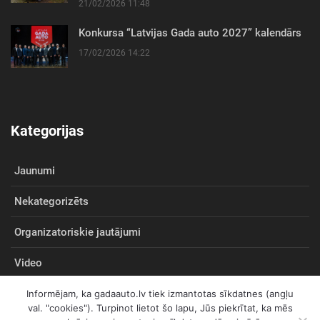
21/02/2026 11:48
Konkursa “Latvijas Gada auto 2027” kalendārs
17/02/2026 14:22
Kategorijas
Jaunumi
Nekategorizēts
Organizatoriskie jautājumi
Video
Informējam, ka gadaauto.lv tiek izmantotas sīkdatnes (angļu
val. "cookies"). Turpinot lietot šo lapu, Jūs piekrītat, ka mēs