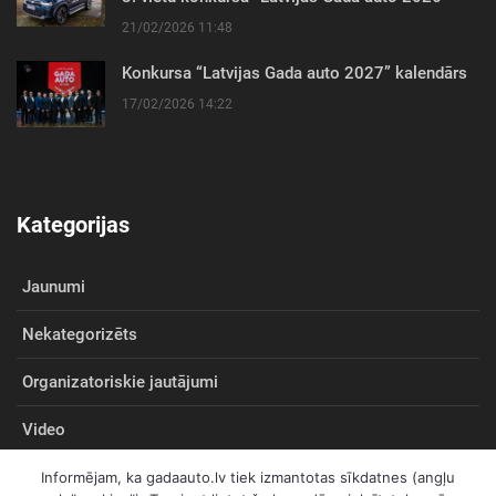
21/02/2026 11:48
Konkursa “Latvijas Gada auto 2027” kalendārs
17/02/2026 14:22
Kategorijas
Jaunumi
Nekategorizēts
Organizatoriskie jautājumi
Video
Informējam, ka gadaauto.lv tiek izmantotas sīkdatnes (angļu