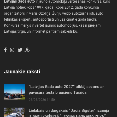
Latvijas Gada auto
ir jauno automobiļu vērtēšanas konkurss, kurš
Latvijā notiek kopš 1997. gada. Kopš 2012. gada konkursa
organizators ir Māris Ozoliņš. Žūriju veido autožurnālisti, auto
tehnikas eksperti, autosportisti un uzaicinātie goda biedri.
Konkursa mērķis ir vērtēt jaunos automobiļus, kas ir pieejami
Latvijas tirgū, un informēt par tiem sabiedrību.
Jaunākie raksti
“Latvijas Gada auto 2027” atklāj sezonu ar
pavasara testa braucienu Turaidā
06/06/2026 14:50
Lielākais un dārgākais “Dacia Bigster” izcīnīja
3. vietu konkursā “Latvijas Gada auto 2026”