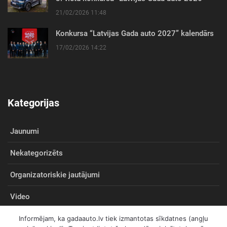
21/02/2026 11:48
Konkursa “Latvijas Gada auto 2027” kalendārs
17/02/2026 14:22
Kategorijas
Jaunumi
Nekategorizēts
Organizatoriskie jautājumi
Video
Informējam, ka gadaauto.lv tiek izmantotas sīkdatnes (angļu