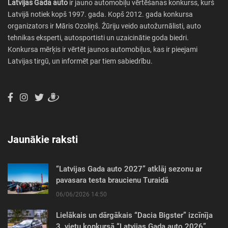
Latvijas Gada auto
ir jauno automobiļu vērtēšanas konkurss, kurš
Latvijā notiek kopš 1997. gada. Kopš 2012. gada konkursa
organizators ir Māris Ozoliņš. Žūriju veido autožurnālisti, auto
tehnikas eksperti, autosportisti un uzaicinātie goda biedri.
Konkursa mērķis ir vērtēt jaunos automobiļus, kas ir pieejami
Latvijas tirgū, un informēt par tiem sabiedrību.
Jaunākie raksti
“Latvijas Gada auto 2027” atklāj sezonu ar
pavasara testa braucienu Turaidā
06/06/2026 14:50
Lielākais un dārgākais “Dacia Bigster” izcīnīja
3. vietu konkursā “Latvijas Gada auto 2026”