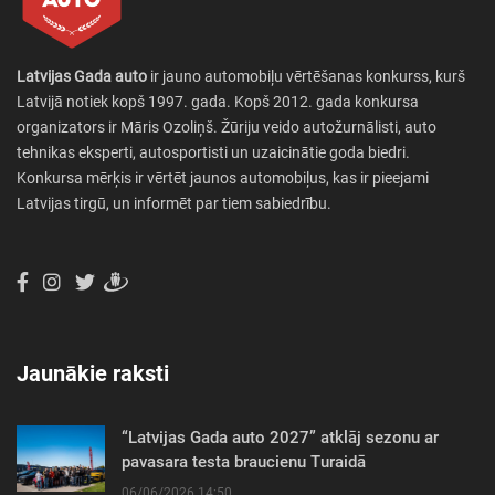
Latvijas Gada auto
ir jauno automobiļu vērtēšanas konkurss, kurš
Latvijā notiek kopš 1997. gada. Kopš 2012. gada konkursa
organizators ir Māris Ozoliņš. Žūriju veido autožurnālisti, auto
tehnikas eksperti, autosportisti un uzaicinātie goda biedri.
Konkursa mērķis ir vērtēt jaunos automobiļus, kas ir pieejami
Latvijas tirgū, un informēt par tiem sabiedrību.
Jaunākie raksti
“Latvijas Gada auto 2027” atklāj sezonu ar
pavasara testa braucienu Turaidā
06/06/2026 14:50