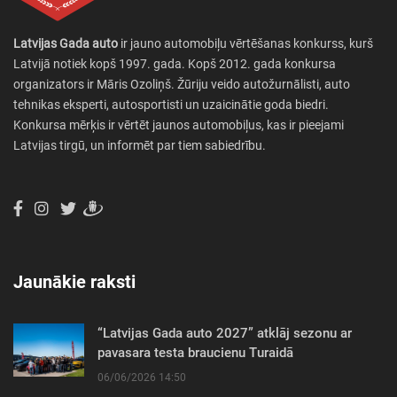
Latvijas Gada auto
ir jauno automobiļu vērtēšanas konkurss, kurš
Latvijā notiek kopš 1997. gada. Kopš 2012. gada konkursa
organizators ir Māris Ozoliņš. Žūriju veido autožurnālisti, auto
tehnikas eksperti, autosportisti un uzaicinātie goda biedri.
Konkursa mērķis ir vērtēt jaunos automobiļus, kas ir pieejami
Latvijas tirgū, un informēt par tiem sabiedrību.
Jaunākie raksti
“Latvijas Gada auto 2027” atklāj sezonu ar
pavasara testa braucienu Turaidā
06/06/2026 14:50