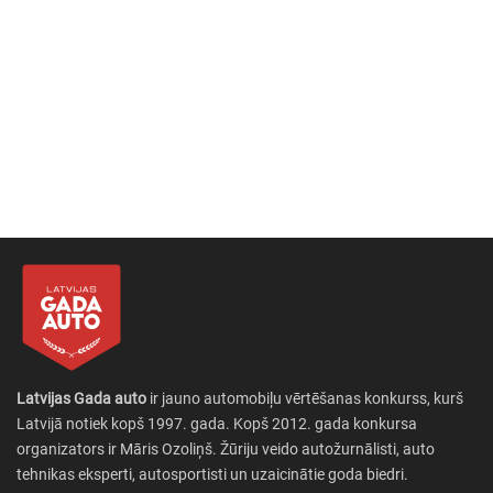
Latvijas Gada auto
ir jauno automobiļu vērtēšanas konkurss, kurš
Latvijā notiek kopš 1997. gada. Kopš 2012. gada konkursa
organizators ir Māris Ozoliņš. Žūriju veido autožurnālisti, auto
tehnikas eksperti, autosportisti un uzaicinātie goda biedri.