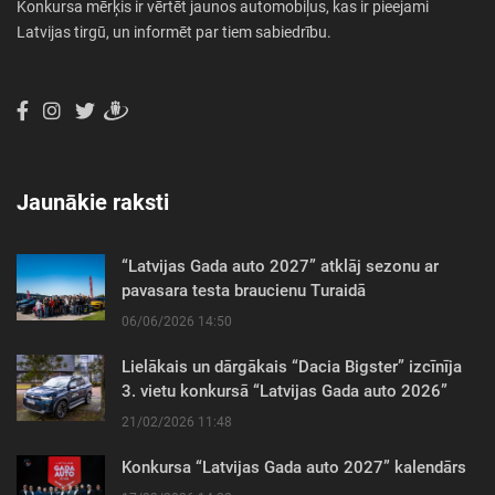
Konkursa mērķis ir vērtēt jaunos automobiļus, kas ir pieejami
Latvijas tirgū, un informēt par tiem sabiedrību.
Jaunākie raksti
“Latvijas Gada auto 2027” atklāj sezonu ar
pavasara testa braucienu Turaidā
06/06/2026 14:50
Lielākais un dārgākais “Dacia Bigster” izcīnīja
3. vietu konkursā “Latvijas Gada auto 2026”
21/02/2026 11:48
Konkursa “Latvijas Gada auto 2027” kalendārs