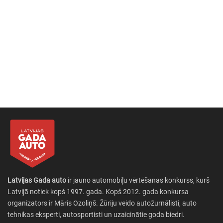
Latvijas Gada auto
ir jauno automobiļu vērtēšanas konkurss, kurš
Latvijā notiek kopš 1997. gada. Kopš 2012. gada konkursa
organizators ir Māris Ozoliņš. Žūriju veido autožurnālisti, auto
tehnikas eksperti, autosportisti un uzaicinātie goda biedri.