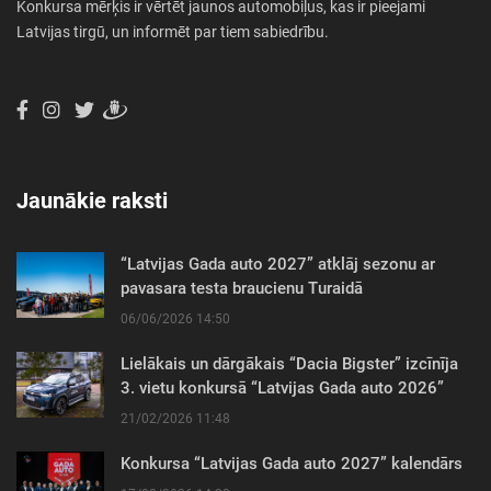
Konkursa mērķis ir vērtēt jaunos automobiļus, kas ir pieejami
Latvijas tirgū, un informēt par tiem sabiedrību.
Jaunākie raksti
“Latvijas Gada auto 2027” atklāj sezonu ar
pavasara testa braucienu Turaidā
06/06/2026 14:50
Lielākais un dārgākais “Dacia Bigster” izcīnīja
3. vietu konkursā “Latvijas Gada auto 2026”
21/02/2026 11:48
Konkursa “Latvijas Gada auto 2027” kalendārs