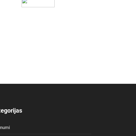
egorijas
unumi