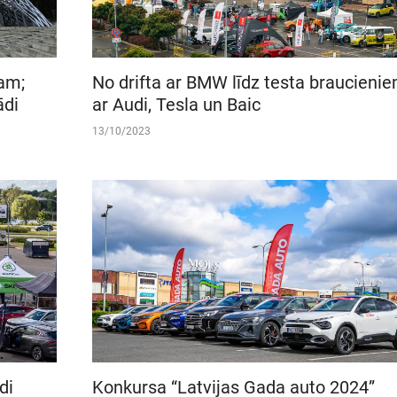
am;
No drifta ar BMW līdz testa braucieni
ādi
ar Audi, Tesla un Baic
13/10/2023
di
Konkursa “Latvijas Gada auto 2024”