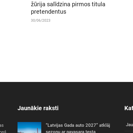
žūrija salīdzina pirmos titula
pretendentus
30/06/2023
Jaunākie raksti
Kat
Ja
“Latvijas Gada auto 2027” atklāj
as
sezonu ar pavasara testa
Kopš