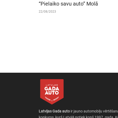
“Pielaiko savu auto” Molā
22/08/2023
Latvijas Gada auto
ir jauno automobiļu vērtēšan
konkurss, kurš Latvijā notiek kopš 1997. gada. 