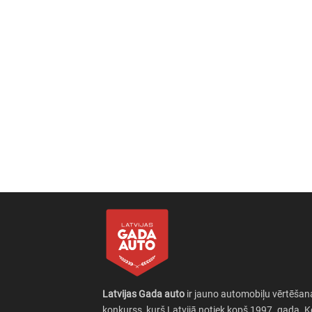
Latvijas Gada auto
ir jauno automobiļu vērtēšan
konkurss, kurš Latvijā notiek kopš 1997. gada. 