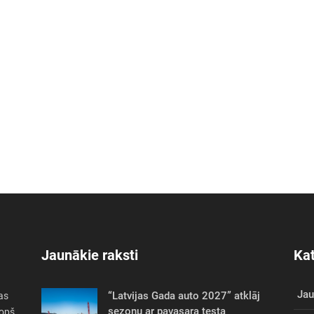
Jaunākie raksti
Kat
Ja
“Latvijas Gada auto 2027” atklāj
as
sezonu ar pavasara testa
Kopš