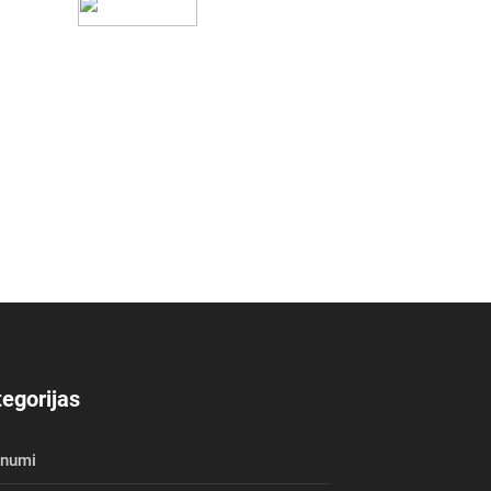
egorijas
unumi