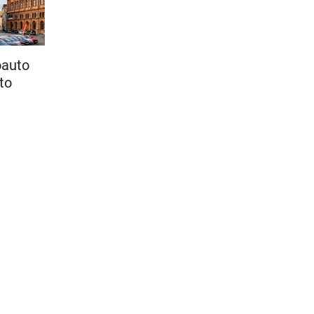
oauto
to