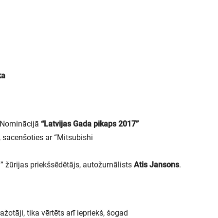
ka
. Nominācijā
“Latvijas Gada pikaps 2017”
,
sacenšoties ar “Mitsubishi
 žūrijas priekšsēdētājs, autožurnālists
Atis Jansons
.
tāji, tika vērtēts arī iepriekš, šogad