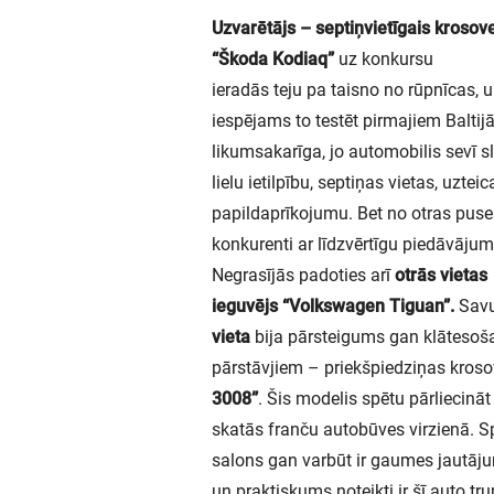
Uzvarētājs – septiņvietīgais krosov
“Škoda Kodiaq”
uz konkursu
ieradās teju pa taisno no rūpnīcas, u
iespējams to testēt pirmajiem Baltij
likumsakarīga, jo automobilis sevī s
lielu ietilpību, septiņas vietas, uzt
papildaprīkojumu. Bet no otras puses
konkurenti ar līdzvērtīgu piedāvāju
Negrasījās padoties arī
otrās vietas
ieguvējs “Volkswagen Tiguan”.
Savu
vieta
bija pārsteigums gan klātesoša
pārstāvjiem – priekšpiedziņas kros
3008”
. Šis modelis spētu pārliecināt 
skatās franču autobūves virzienā. Sp
salons gan varbūt ir gaumes jautājum
un praktiskums noteikti ir šī auto tru