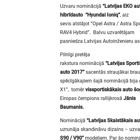
Uzvaru nominācijā
“Latvijas EKO au
hibrīdauto “Hyundai Ioniq”
, aiz
sevis atstājot “Opel Astra / Astra S
RAV4 Hybrid”. Balvu uzvarētājam
pasniedza Latvijas Autoinženieru aso
Pilnīgi pretēja
rakstura nominācijā
“Latvijas Sport
auto 2017”
sacentās straujākai brau
spēcīgākajiem šajā nominācijā bij
X1”, tomēr
vissportiskākais auto šo
Eiropas čempions rallijkrosā
Jānis
Baumanis.
Nominācijā
“Latvijas Skaistākais a
uzrunāja skandināvu dizains – uzv
S90 / V90”
modeļiem. Par šo nomināci