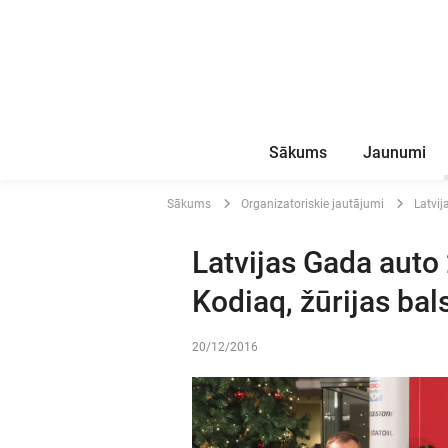
Sākums
Jaunumi
Sākums
Organizatoriskie jautājumi
Latvij
Latvijas Gada auto
Kodiaq, žūrijas bal
20/12/2016