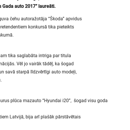
s Gada auto 2017” laureāti.
eguva čehu autoražotāja “Škoda” apvidus
retendentiem konkursā tika pieteikts
sākumā.
am tika saglabāta intriga par titula
ācijās. Vēl jo vairāk tādēļ, ka šogad
 un savā starpā līdzvērtīgi auto modeļi,
.
urus plūca mazauto “Hyundai i20”, šogad visu goda
em Latvijā, bija arī plašāk pārstāvētais