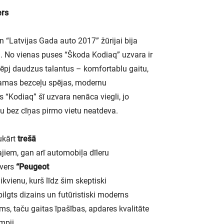
ers
n “Latvijas Gada auto 2017” žūrijai bija
ā. No vienas puses “Škoda Kodiaq” uzvara ir
lēpj daudzus talantus – komfortablu gaitu,
eicamas bezceļu spējas, modernu
 “Kodiaq” šī uzvara nenāca viegli, jo
mu bez cīņas pirmo vietu neatdeva.
kārt
trešā
jiem, gan arī automobiļa dīleru
overs
“Peugeot
ikvienu, kurš līdz šim skeptiski
ilgts dizains un futūristiski moderns
s, taču gaitas īpašības, apdares kvalitāte
mpji.