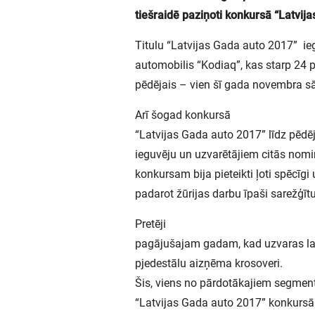
tiešraidē paziņoti konkursā “Latvija
Titulu “Latvijas Gada auto 2017” i
automobilis “Kodiaq”, kas starp 24 p
pēdējais – vien šī gada novembra 
Arī šogad konkursā
“Latvijas Gada auto 2017” līdz pēdēj
ieguvēju un uzvarētājiem citās nomin
konkursam bija pieteikti ļoti spēcīgi
padarot žūrijas darbu īpaši sarežģītu
Pretēji
pagājušajam gadam, kad uzvaras la
pjedestālu aizņēma krosoveri.
Šis, viens no pārdotākajiem segmenti
“Latvijas Gada auto 2017” konkursā