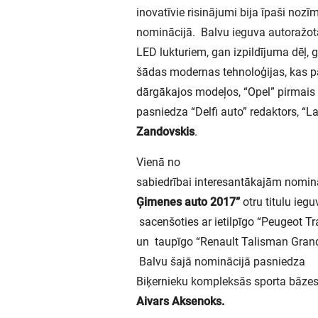
inovatīvie risinājumi bija īpaši nozīm
nominācijā. Balvu ieguva autoražo
LED lukturiem, gan izpildījuma dēļ, g
šādas modernas tehnoloģijas, kas pā
dārgākajos modeļos, “Opel” pirmais 
pasniedza “Delfi auto” redaktors, “L
Zandovskis
.
Vienā no
sabiedrībai interesantākajām nomi
Ģimenes auto 2017”
otru titulu ieg
sacenšoties ar ietilpīgo “Peugeot Tra
un taupīgo “Renault Talisman Grand
Balvu šajā nominācijā pasniedza
Biķernieku kompleksās sporta bāze
Aivars Aksenoks.