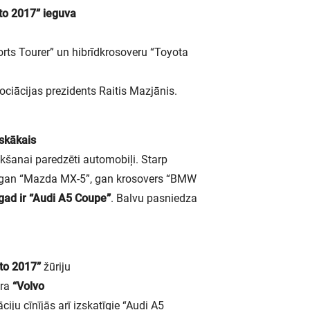
to 2017” ieguva
ports Tourer” un hibrīdkrosoveru “Toyota
ciācijas prezidents Raitis Mazjānis.
iskākais
kšanai paredzēti automobiļi. Starp
a gan “Mazda MX-5”, gan krosovers “BMW
gad ir “Audi A5 Coupe”
. Balvu pasniedza
uto 2017”
žūriju
ara
“Volvo
ju cīnījās arī izskatīgie “Audi A5