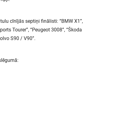
ulu cīnījās septiņi finālisti: “BMW X1”,
Sports Tourer”, “Peugeot 3008”, “Škoda
olvo S90 / V90”.
oslēgumā: