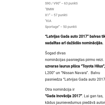
S90 / V90” – 63 punkti
“BMW
X1” – 57 punkti
“KIA
Sportage” – 50 punkti
“Latvijas Gada auto 2017” balvas ti
sadalītas arī dažādās nominācijās.
Šogad divas
nominācijas pasniegtas pirmo reizi
uzvaras laurus plūca “Toyota Hilux”
L200” un “Nissan Navara”. Balvu
pasniedza “Latvijas Gada auto 2017”
Otra nominācija ir
“Gada inovācija 2017”
. Lai gan tas,
kādus jaunievedumus piedāvā autoražo