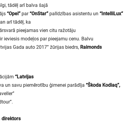
īgi, tādēļ arī balva šajā
tājs
“Opel”
par
“OnStar”
palīdzības asistentu un
“IntelliLux”
an arī tādēļ, ka
rsvarā pieejamas vien citu ražotāju
ir ieviesis modeļos par pieejamu cenu. Balvu
atvijas Gada auto 2017” žūrijas biedrs,
Raimonds
nācijām
“Latvijas
uva un savu piemērotību ģimenei parādīja
“Škoda Kodiaq”,
veller”
tour”.
s
direktors