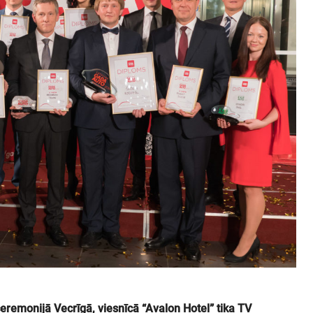
eremonijā Vecrīgā, viesnīcā “Avalon Hotel” tika TV