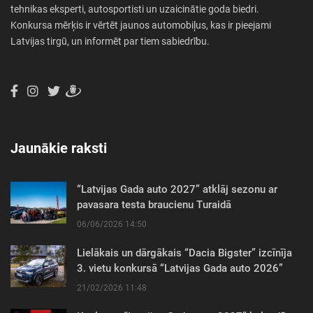
tehnikas eksperti, autosportisti un uzaicinātie goda biedri.
Konkursa mērķis ir vērtēt jaunos automobiļus, kas ir pieejami
Latvijas tirgū, un informēt par tiem sabiedrību.
Jaunākie raksti
“Latvijas Gada auto 2027” atklāj sezonu ar
pavasara testa braucienu Turaidā
06/06/2026 14:50
Lielākais un dārgākais “Dacia Bigster” izcīnīja
3. vietu konkursā “Latvijas Gada auto 2026”
21/02/2026 11:48