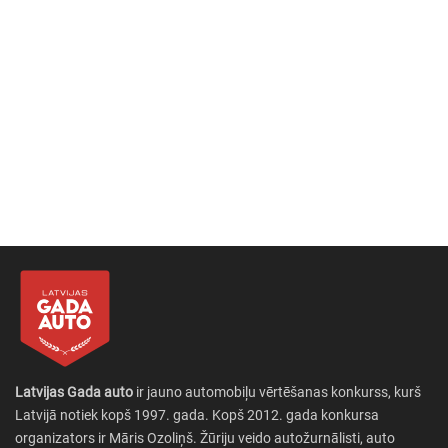
Latvijas Gada auto
ir jauno automobiļu vērtēšanas konkurss, kurš
Latvijā notiek kopš 1997. gada. Kopš 2012. gada konkursa
organizators ir Māris Ozoliņš. Žūriju veido autožurnālisti, auto