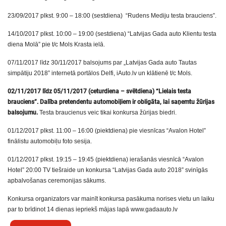
23/09/2017 plkst. 9:00 – 18:00 (sestdiena) “Rudens Mediju testa brauciens”.
14/10/2017 plkst. 10:00 – 19:00 (sestdiena) “Latvijas Gada auto Klientu testa
diena Molā” pie t/c Mols Krasta ielā.
07/11/2017 līdz 30/11/2017 balsojums par „Latvijas Gada auto Tautas
simpātiju 2018” internetā portālos Delfi, iAuto.lv un klātienē t/c Mols.
02/11/2017 līdz 05/11/2017 (ceturdiena – svētdiena) “Lielais testa
brauciens”. Dalība pretendentu automobiļiem ir obligāta, lai saņemtu žūrijas
balsojumu.
Testa braucienus veic tikai konkursa žūrijas biedri.
01/12/2017 plkst. 11:00 – 16:00 (piektdiena) pie viesnīcas “Avalon Hotel”
finālistu automobiļu foto sesija.
01/12/2017 plkst. 19:15 – 19:45 (piektdiena) ierašanās viesnīcā “Avalon
Hotel” 20:00 TV tiešraide un konkursa “Latvijas Gada auto 2018” svinīgās
apbalvošanas ceremonijas sākums.
Konkursa organizators var mainīt konkursa pasākuma norises vietu un laiku
par to brīdinot 14 dienas iepriekš mājas lapā www.gadaauto.lv