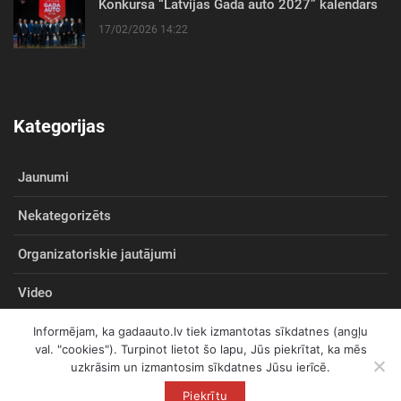
Konkursa “Latvijas Gada auto 2027” kalendārs
17/02/2026 14:22
Kategorijas
Jaunumi
Nekategorizēts
Organizatoriskie jautājumi
Video
Informējam, ka gadaauto.lv tiek izmantotas sīkdatnes (angļu
val. "cookies"). Turpinot lietot šo lapu, Jūs piekrītat, ka mēs
uzkrāsim un izmantosim sīkdatnes Jūsu ierīcē.
© 2026
gadaauto.lv
Visas tiesības aizsargātas
Piekrītu