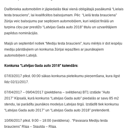
Dalībnieka automobilim ir jāpiedalās tikai vienā obligātajā pasākumā “Lielais
testa brauciens”, lai kvalificētos balsojumam. Pēc “Lielā testa brauciena”
žūrija veic balsojumu par septiņiem automobiļiem, kuri iekļūst finālā un
turpina cīņu par prestižo “Latvijas Gada auto 2018” titulu un uzvarētājiem
papildus nominācijās.
Maijā un septembrī notiek “Mediju testa braucieni”, kuru mērķis ir dot iespēju
mediju pārstāvjiem un konkursa žūrijai iepazīties ar jaunākajiem
automobiļiem Latvijā.
Konkursa “Latvijas Gada auto 2018” kalendārs:
07/03/2017 plkst. 00:00 sākas konkursa pieteikumu pieņemšana, kura ilgst
līdz 02/11/2017.
07/04/2017 – 09/04/2017 (piektdiena – svētdiena) BT1 izstāde “Auto
2017” Kīpsalā, kurā konkurss “Latvijas Gada auto” piedalās ar savu 85 m2
stendu, lai parādītu jaunākos modeļus Latvijas tirgū. Izstādīti tiek konkursu
“Latvijas Gada auto 2017” un “Latvijas Gada auto 2018” pretendenti.
10/06/2017 plkst. 9:00 – 18:00 (sestdiena) . “Pavasara Mediju testa
brauciens” Rīga – Sigulda – Rīga.