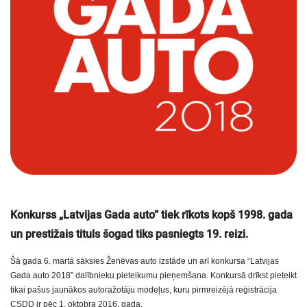
Konkurss „Latvijas Gada auto” tiek rīkots kopš 1998. gada
un prestižais tituls šogad tiks pasniegts 19. reizi.
Šā gada 6. martā sāksies Ženēvas auto izstāde un arī konkursa “Latvijas
Gada auto 2018” dalībnieku pieteikumu pieņemšana. Konkursā drīkst pieteikt
tikai pašus jaunākos autoražotāju modeļus, kuru pirmreizējā reģistrācija
CSDD ir pēc 1. oktobra 2016. gada.