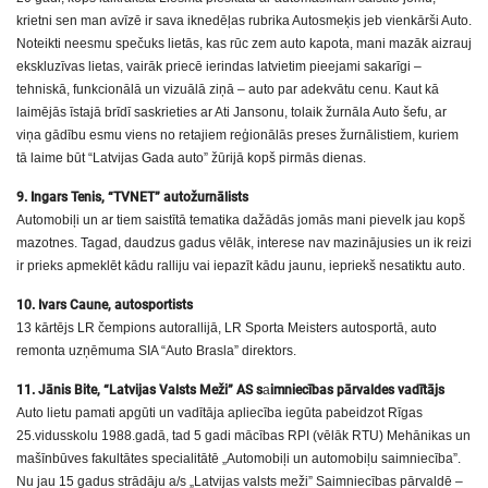
krietni sen man avīzē ir sava iknedēļas rubrika Autosmeķis jeb vienkārši Auto.
Noteikti neesmu spečuks lietās, kas rūc zem auto kapota, mani mazāk aizrauj
ekskluzīvas lietas, vairāk priecē ierindas latvietim pieejami sakarīgi –
tehniskā, funkcionālā un vizuālā ziņā – auto par adekvātu cenu. Kaut kā
laimējās īstajā brīdī saskrieties ar Ati Jansonu, tolaik žurnāla Auto šefu, ar
viņa gādību esmu viens no retajiem reģionālās preses žurnālistiem, kuriem
tā laime būt “Latvijas Gada auto” žūrijā kopš pirmās dienas.
9. Ingars Tenis, “TVNET” autožurnālists
Automobiļi un ar tiem saistītā tematika dažādās jomās mani pievelk jau kopš
mazotnes. Tagad, daudzus gadus vēlāk, interese nav mazinājusies un ik reizi
ir prieks apmeklēt kādu ralliju vai iepazīt kādu jaunu, iepriekš nesatiktu auto.
10. Ivars Caune, autosportists
13 kārtējs LR čempions autorallijā, LR Sporta Meisters autosportā, auto
remonta uzņēmuma SIA “Auto Brasla” direktors.
11. Jānis Bite, “Latvijas Valsts Meži” AS s
a
imniecības pārvaldes vadītājs
Auto lietu pamati apgūti un vadītāja apliecība iegūta pabeidzot Rīgas
25.vidusskolu 1988.gadā, tad 5 gadi mācības RPI (vēlāk RTU) Mehānikas un
mašīnbūves fakultātes specialitātē „Automobiļi un automobiļu saimniecība”.
Nu jau 15 gadus strādāju a/s „Latvijas valsts meži” Saimniecības pārvaldē –