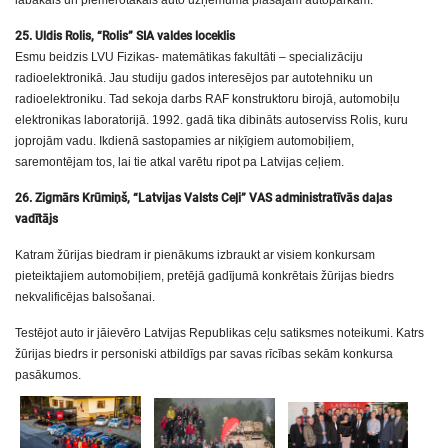
25. Uldis Rolis, “Rolis” SIA valdes loceklis
Esmu beidzis LVU Fizikas- matemātikas fakultāti – specializāciju
radioelektronikā. Jau studiju gados interesējos par autotehniku un
radioelektroniku. Tad sekoja darbs RAF konstruktoru birojā, automobiļu
elektronikas laboratorijā. 1992. gadā tika dibināts autoserviss Rolis, kuru
joprojām vadu. Ikdienā sastopamies ar niķīgiem automobiļiem,
saremontējam tos, lai tie atkal varētu ripot pa Latvijas ceļiem.
26. Zigmārs Krūmiņš, “Latvijas Valsts Ceļi” VAS administratīvās daļas
vadītājs
Katram žūrijas biedram ir pienākums izbraukt ar visiem konkursam
pieteiktajiem automobiļiem, pretējā gadījumā konkrētais žūrijas biedrs
nekvalificējas balsošanai.
Testējot auto ir jāievēro Latvijas Republikas ceļu satiksmes noteikumi. Katrs
žūrijas biedrs ir personiski atbildīgs par savas rīcības sekām konkursa
pasākumos.