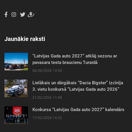
Jaunākie raksti
“Latvijas Gada auto 2027” atklāj sezonu ar
pavasara testa braucienu Turaidā
06/06/2026 14:50
Lielākais un dārgākais “Dacia Bigster” izcīnīja
3. vietu konkursā “Latvijas Gada auto 2026”
21/02/2026 11:48
Konkursa “Latvijas Gada auto 2027” kalendārs
17/02/2026 14:22