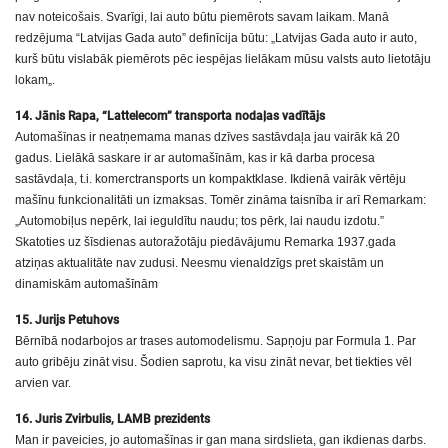
nav noteicošais. Svarīgi, lai auto būtu piemērots savam laikam. Manā
redzējuma “Latvijas Gada auto” definīcija būtu: „Latvijas Gada auto ir auto,
kurš būtu vislabāk piemērots pēc iespējas lielākam mūsu valsts auto lietotāju
lokam„.
14. Jānis Rapa, “Lattelecom” transporta nodaļas vadītājs
Automašīnas ir neatņemama manas dzīves sastāvdaļa jau vairāk kā 20
gadus. Lielākā saskare ir ar automašīnām, kas ir kā darba procesa
sastāvdaļa, t.i. komerctransports un kompaktklase. Ikdienā vairāk vērtēju
mašīnu funkcionalitāti un izmaksas. Tomēr zināma taisnība ir arī Remarkam:
„Automobiļus nepērk, lai ieguldītu naudu; tos pērk, lai naudu izdotu.”
Skatoties uz šīsdienas autoražotāju piedāvājumu Remarka 1937.gada
atziņas aktualitāte nav zudusi. Neesmu vienaldzīgs pret skaistām un
dinamiskām automašīnām
15. Jurijs Petuhovs
Bērnībā nodarbojos ar trases automodelismu. Sapņoju par Formula 1. Par
auto gribēju zināt visu. Šodien saprotu, ka visu zināt nevar, bet tiekties vēl
arvien var.
16. Juris Zvirbulis, LAMB prezidents
Man ir paveicies, jo automašīnas ir gan mana sirdslieta, gan ikdienas darbs.