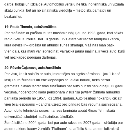
darbs, hobijs un izklaide. Automobiļus vērtēju ne tikai no tehniskā un vizuālā
skatu punkta, bet arī no zinātniskā viedokļa – metodiski, pamatoti un
bezkaislīgi.
19. Pauls Timrots, autožurnālists
Par mašīnām ar plašām tautas masām runāju jau no 1993. gada, kad sākās
radio SWH Kurbulis. Jau 18 gadus LTV1 ēterā var redzēt raidījumu Zebra,
kura devīze ir – drošība un ātrums! Tur es strādāju. Mašīnas man patīk.
Vienīgais, kas mani var iepriecināt, vairāk kā jauna mašīna, ir vecs auto, kurš
vēl nez kāpēc joprojām darbojas.
20. Pāvels Čujanovs, autožurnālists
Par visu, kas ir saistīts ar auto, interesējos no agrās bērnības – jau 1.klasē
lasīju auto žurnālus un enciklopēdijas ar lielāku baudu, nekā bērnu
grāmatas. Savas teorētiskās zināšanas par auto būtiski papildināju 12 gadu
vecumā, nopērkot no kāda pensionāra visus “За рулём” žurnāla numurus
par laika periodu no 1957. līdz 1994. gadam. Auto tiesības nokārtoju cik ātri
vien bija iespējams – gandrīz uzreiz pēc pilngadības vecuma sasniegšanā.
Automobiļu tehniskās puses nianses turpināju apgūt Rīgas Tehniskajā
universitātē, studējot mašīnzinības fakultātē.
Žurnālistikā no 2004. gada, bet par auto rakstu no 2007.gada – strādāju par
autoredaktoru luxury-žurnālā “Platinum”, ka arī biju štata autors laikrakstā