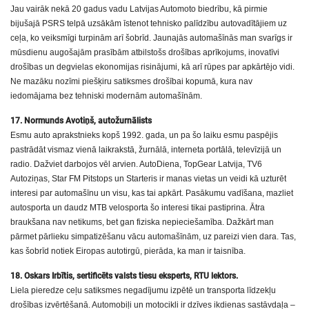
Jau vairāk nekā 20 gadus vadu Latvijas Automoto biedrību, kā pirmie
bijušajā PSRS telpā uzsākām īstenot tehnisko palīdzību autovadītājiem uz
ceļa, ko veiksmīgi turpinām arī šobrīd. Jaunajās automašīnās man svarīgs ir
mūsdienu augošajām prasībām atbilstošs drošības aprīkojums, inovatīvi
drošības un degvielas ekonomijas risinājumi, kā arī rūpes par apkārtējo vidi.
Ne mazāku nozīmi piešķiru satiksmes drošībai kopumā, kura nav
iedomājama bez tehniski modernām automašīnām.
17. Normunds Avotiņš, autožurnālists
Esmu auto aprakstnieks kopš 1992. gada, un pa šo laiku esmu paspējis
pastrādāt vismaz vienā laikrakstā, žurnālā, interneta portālā, televīzijā un
radio. Dažviet darbojos vēl arvien. AutoDiena, TopGear Latvija, TV6
Autoziņas, Star FM Pitstops un Starteris ir manas vietas un veidi kā uzturēt
interesi par automašīnu un visu, kas tai apkārt. Pasākumu vadīšana, mazliet
autosporta un daudz MTB velosporta šo interesi tikai pastiprina. Ātra
braukšana nav netikums, bet gan fiziska nepieciešamība. Dažkārt man
pārmet pārlieku simpatizēšanu vācu automašīnām, uz pareizi vien dara. Tas,
kas šobrīd notiek Eiropas autotirgū, pierāda, ka man ir taisnība.
18. Oskars Irbītis, sertificēts valsts tiesu eksperts, RTU lektors.
Liela pieredze ceļu satiksmes negadījumu izpētē un transporta līdzekļu
drošības izvērtēšanā. Automobiļi un motocikli ir dzīves ikdienas sastāvdaļa –