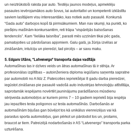
un neiztrūkstoši raksta par auto. Testēju jaunos modeļus, apmeklēju
pasaules ievērojamākos auto šovus, lai autoritatīvi un kompetenti izklāstītu
saviem lasītājiem visu interesantāko, kas notiek auto pasaulē. Konkursā
“Gada auto” darbojos kopš tā pirmsākumiem. Man nav skumji, ka punkti, ko
piešķiru mašīnām-konkursantēm, reti trāpa “vispārējās balsošanas
tendencēs”. Kam “lielāka taisnība”, parasti mēs uzzinām tikai pēc gada,
pamatojoties uz pārdošanas apjomiem. Galu galā, ja žūrija izvēlas ar
zināšanām, intuīciju un pieredzi, tad pircējs – ar savu maku.
5. Edgars Utāns, “Latvenergo” transporta daļas vadītājs
Automašīnas tas ir dzīves veids un ātras automašīnas tā ir stihija. Ar
profesionālas izglītības – autoinženiera diploma iegūšanu saņemta sapratne
par automobili no A līdz Z. Pateicoties iepriekšējai 8 gadu darba pieredzei,
iegūstot zināšanas pie pasaulē vadošā auto industrijas tehnoloģiju attīstītāja,
saprotamāk iespējams novērtēt jauninājumu parādīšanos mūsdienu
sērijveida automobiļos ar kuriem pirms 7 – 10 gadiem iepriekš bija iespēja
jau iepazīties testa poligonos uz testa automašīnās. Darbošanās ar
automašīnām bijušas gan būvējot tos kā unikālus vienreizējus vai kā
parastus sporta automobiļus, gan pērkot un pārdodot tos un, protams,
braucot ar tiem. Patreizējā nodarbošanās ir AS “Latvenergo” transporta parka
uzturēšana.