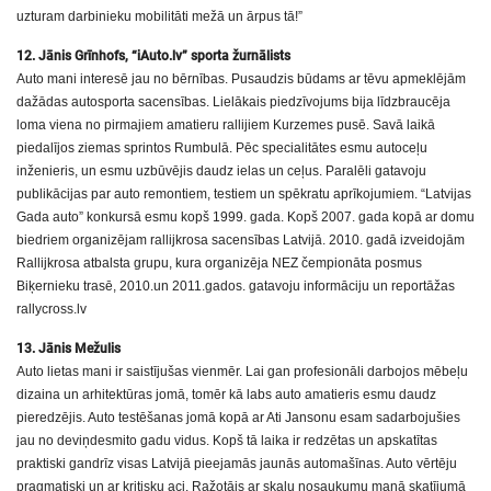
uzturam darbinieku mobilitāti mežā un ārpus tā!”
12. Jānis Grīnhofs, “iAuto.lv” sporta žurnālists
Auto mani interesē jau no bērnības. Pusaudzis būdams ar tēvu apmeklējām
dažādas autosporta sacensības. Lielākais piedzīvojums bija līdzbraucēja
loma viena no pirmajiem amatieru rallijiem Kurzemes pusē. Savā laikā
piedalījos ziemas sprintos Rumbulā. Pēc specialitātes esmu autoceļu
inženieris, un esmu uzbūvējis daudz ielas un ceļus. Paralēli gatavoju
publikācijas par auto remontiem, testiem un spēkratu aprīkojumiem. “Latvijas
Gada auto” konkursā esmu kopš 1999. gada. Kopš 2007. gada kopā ar domu
biedriem organizējam rallijkrosa sacensības Latvijā. 2010. gadā izveidojām
Rallijkrosa atbalsta grupu, kura organizēja NEZ čempionāta posmus
Biķernieku trasē, 2010.un 2011.gados. gatavoju informāciju un reportāžas
rallycross.lv
13. Jānis Mežulis
Auto lietas mani ir saistījušas vienmēr. Lai gan profesionāli darbojos mēbeļu
dizaina un arhitektūras jomā, tomēr kā labs auto amatieris esmu daudz
pieredzējis. Auto testēšanas jomā kopā ar Ati Jansonu esam sadarbojušies
jau no deviņdesmito gadu vidus. Kopš tā laika ir redzētas un apskatītas
praktiski gandrīz visas Latvijā pieejamās jaunās automašīnas. Auto vērtēju
pragmatiski un ar kritisku aci. Ražotājs ar skaļu nosaukumu manā skatījumā