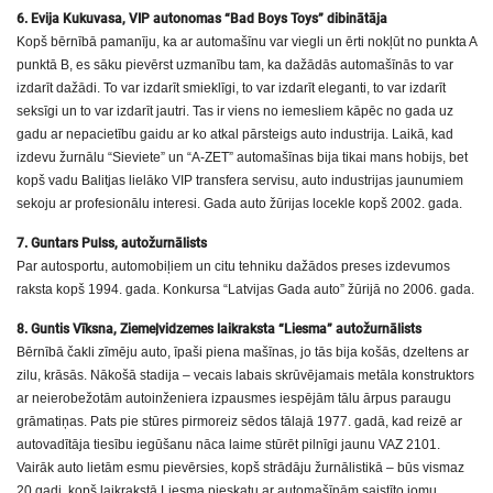
6. Evija Kukuvasa, VIP autonomas “Bad Boys Toys” dibinātāja
Kopš bērnībā pamanīju, ka ar automašīnu var viegli un ērti nokļūt no punkta A
punktā B, es sāku pievērst uzmanību tam, ka dažādās automašīnās to var
izdarīt dažādi. To var izdarīt smieklīgi, to var izdarīt eleganti, to var izdarīt
seksīgi un to var izdarīt jautri. Tas ir viens no iemesliem kāpēc no gada uz
gadu ar nepacietību gaidu ar ko atkal pārsteigs auto industrija. Laikā, kad
izdevu žurnālu “Sieviete” un “A-ZET” automašīnas bija tikai mans hobijs, bet
kopš vadu Balitjas lielāko VIP transfera servisu, auto industrijas jaunumiem
sekoju ar profesionālu interesi. Gada auto žūrijas locekle kopš 2002. gada.
7. Guntars Pulss, autožurnālists
Par autosportu, automobiļiem un citu tehniku dažādos preses izdevumos
raksta kopš 1994. gada. Konkursa “Latvijas Gada auto” žūrijā no 2006. gada.
8. Guntis Vīksna, Ziemeļvidzemes laikraksta “Liesma” autožurnālists
Bērnībā čakli zīmēju auto, īpaši piena mašīnas, jo tās bija košās, dzeltens ar
zilu, krāsās. Nākošā stadija – vecais labais skrūvējamais metāla konstruktors
ar neierobežotām autoinženiera izpausmes iespējām tālu ārpus paraugu
grāmatiņas. Pats pie stūres pirmoreiz sēdos tālajā 1977. gadā, kad reizē ar
autovadītāja tiesību iegūšanu nāca laime stūrēt pilnīgi jaunu VAZ 2101.
Vairāk auto lietām esmu pievērsies, kopš strādāju žurnālistikā – būs vismaz
20 gadi, kopš laikrakstā Liesma pieskatu ar automašīnām saistīto jomu,