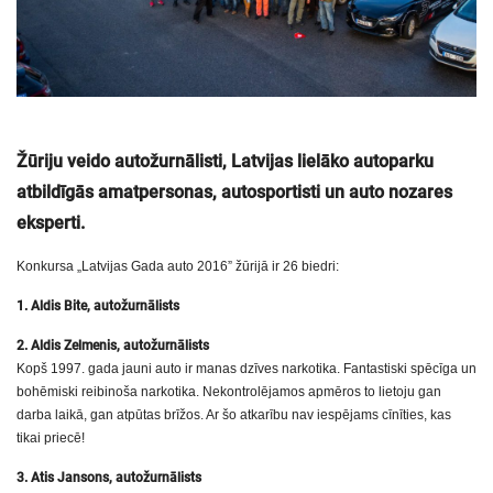
Žūriju veido autožurnālisti, Latvijas lielāko autoparku
atbildīgās amatpersonas, autosportisti un auto nozares
eksperti.
Konkursa „Latvijas Gada auto 2016” žūrijā ir 26 biedri:
1. Aldis Bite, autožurnālists
2. Aldis Zelmenis, autožurnālists
Kopš 1997. gada jauni auto ir manas dzīves narkotika. Fantastiski spēcīga un
bohēmiski reibinoša narkotika. Nekontrolējamos apmēros to lietoju gan
darba laikā, gan atpūtas brīžos. Ar šo atkarību nav iespējams cīnīties, kas
tikai priecē!
3. Atis Jansons, autožurnālists