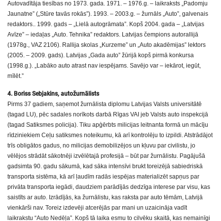
Autovadītāja tiesības no 1973. gada. 1971. – 1976.g. – laikraksts „Padomju
Jaunatne” („Stūre tavās rokās”). 1993. – 2003.g. – žurnāls „Auto”, galvenais
redaktors.. 1999. gads – „Lielā autogrāmata”. Kopš 2004. gada – „Latvijas
Avīze” – iedaļas „Auto. Tehnika” redaktors. Latvijas čempions autorallijā
(1978g., VAZ 2106). Rallija skolas „Kurzeme” un „Auto akadēmijas” lektors
(2005. – 2009. gads). Latvijas „Gada auto” žūrijā kopš pirmā konkursa
(1998.g.). „Labāko auto atrast nav iespējams. Savējo var – iekārot, iegūt,
mīlēt.”
4. Boriss Sebjakins, autožurnālists
Pirms 37 gadiem, saņemot žurnālista diplomu Latvijas Valsts universitātē
(tagad LU), pēc sadales norīkots darbā Rīgas VAI jeb Valsts auto inspekcijā
(tagad Satiksmes policija). Tiku apģērbts milicijas leitnanta formā un mācīju
rīdziniekiem Ceļu satiksmes noteikumu, kā arī kontrolēju to izpildi. Atstrādājot
trīs obligātos gadus, no milicijas demobilizējos un kļuvu par civilistu, jo
vēlējos strādāt sākotnēji izvēlētajā profesijā – būt par žurnālistu. Pagājušā
gadsimta 90. gadu sākumā, kad sāka intensīvi brukt toreizējā sabiedriskā
transporta sistēma, kā arī ļaudīm radās iespējas materializēt sapņus par
privāta transporta iegādi, daudziem parādījās dedzīga interese par visu, kas
saistīts ar auto. Izrādījās, ka žurnālistu, kas raksta par auto tēmām, Latvijā
vienkārši nav. Toreiz izdevēji atcerējās par mani un uzaicināja vadīt
laikrakstu “Auto Nedēļa”. Kopš tā laika esmu to cilvēku skaitā, kas nemainīgi