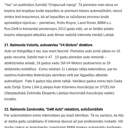
“Час” un publicējos žurnālā “Открытый город”. Tā pieredze man deva un
turpina dot iespējas tuvāk iepazīties ar premium klases automašīnām, veicot
simtus test-braucienus, kā arī iepazīties ar ražošanas procesu tuvāk
apmeklējot rūpnīcas – piemēram, Rolls-Royce, Land Rover, BMW u.c.
Rus.Delfi.lv komandai pievienojos 2012.gada vidū, un ar lielāko prieku
turpinu atspoguļot aktuālas auto tēmas vadošā interneta medijā Latvijā.
21. Raimonds Volonts, autoservisa “V4 Motors” direktors
Auto un fotogrāfija ir tas, kas mani fascinē. Pieredze auto jomā sākas no 16
gadu vecuma, šobrīd man ir 47 . 10 gadu pieredze auto remontā –
atslēdznieka amatā, 18 gadus vadu SIA V4 Motors (autoserviss ar 26
strādnieku kolektīvu) . Esmu veidojis 11 Latvijas rallija kalendārus, par ko
saņēmu Autombiļu federācijas atzinības velti par ilggadēju atbalstu
autorallijam . Pats 6 gadus biju pilots rallijā. Vairākus gadus esmu bijis Gada
auto žūrijā. Esmu LAIA (Latvijas Auto Inženieru Asociācija) un STZELNA
(Starptautiskā Zvērinātu Ekspertu Latvijas Nacionālā Asociācija) valdes
loceklis.
22. Raimonds Zandovskis, “Delfi Auto” redaktors, autožurnālists
Par automobiļiem esmu interesējies jau kopš bērnības. Tā nu sanācis, ka līdz
ar darba gaitu uzsākšanu šī interese kļuvusi arī par profesionālu nodarbi. Vēl
studiju laikos ar domubiedru izveidojām BMW markas automobiļu īpašnieku