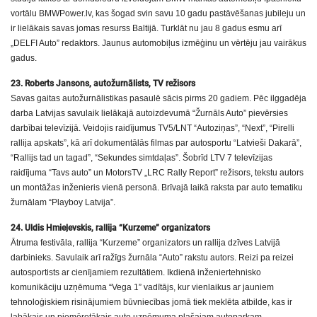
vortālu BMWPower.lv, kas šogad svin savu 10 gadu pastāvēšanas jubileju un
ir lielākais savas jomas resurss Baltijā. Turklāt nu jau 8 gadus esmu arī
„DELFI Auto” redaktors. Jaunus automobiļus izmēģinu un vērtēju jau vairākus
gadus.
23. Roberts Jansons, autožurnālists, TV režisors
Savas gaitas autožurnālistikas pasaulē sācis pirms 20 gadiem. Pēc ilggadēja
darba Latvijas savulaik lielākajā autoizdevumā “Žurnāls Auto” pievērsies
darbībai televīzijā. Veidojis raidījumus TV5/LNT “Autoziņas”, “Next”, “Pirelli
rallija apskats”, kā arī dokumentālās filmas par autosportu “Latvieši Dakarā”,
“Rallijs tad un tagad”, “Sekundes simtdaļas”. Šobrīd LTV 7 televīzijas
raidījuma “Tavs auto” un MotorsTV „LRC Rally Report” režisors, tekstu autors
un montāžas inženieris vienā personā. Brīvajā laikā raksta par auto tematiku
žurnālam “Playboy Latvija”.
24. Uldis Hmieļevskis, rallija “Kurzeme” organizators
Ātruma festivāla, rallija “Kurzeme” organizators un rallija dzīves Latvijā
darbinieks. Savulaik arī ražīgs žurnāla “Auto” rakstu autors. Reizi pa reizei
autosportists ar cienījamiem rezultātiem. Ikdienā inženiertehnisko
komunikāciju uzņēmuma “Vega 1” vadītājs, kur vienlaikus ar jauniem
tehnoloģiskiem risinājumiem būvniecības jomā tiek meklēta atbilde, kas ir
labākais un piemērotākais auto uzņēmuma plašajam autoparkam.