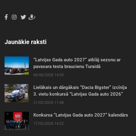
Jaunākie raksti
“Latvijas Gada auto 2027” atklāj sezonu ar
pavasara testa braucienu Turaidā
06/06/2026 14:50
Lielākais un dārgākais “Dacia Bigster” izcīnīja
3. vietu konkursā “Latvijas Gada auto 2026”
21/02/2026 11:48
Konkursa “Latvijas Gada auto 2027” kalendārs
17/02/2026 14:22