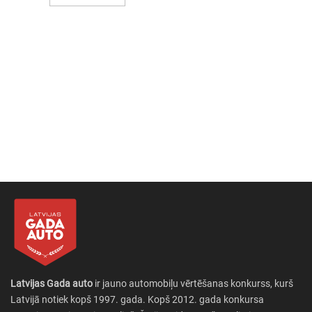
Latvijas Gada auto
ir jauno automobiļu vērtēšanas konkurss, kurš
Latvijā notiek kopš 1997. gada. Kopš 2012. gada konkursa