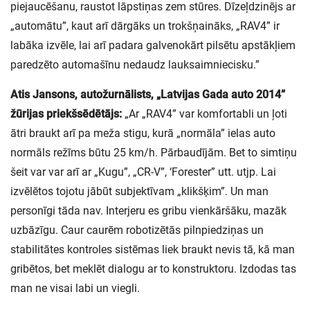
piejaucēšanu, raustot lāpstiņas zem stūres. Dīzeļdzinējs ar
„automātu”, kaut arī dārgāks un trokšņaināks, „RAV4” ir
labāka izvēle, lai arī padara galvenokārt pilsētu apstākļiem
paredzēto automašīnu nedaudz lauksaimniecisku.”
Atis Jansons, autožurnālists, „Latvijas Gada auto 2014”
žūrijas priekšsēdētājs:
„Ar „RAV4” var komfortabli un ļoti
ātri braukt arī pa meža stigu, kurā „normāla” ielas auto
normāls režīms būtu 25 km/h. Pārbaudījām. Bet to simtiņu
šeit var var arī ar „Kugu”, „CR-V”, ‘Forester” utt. utjp. Lai
izvēlētos tojotu jābūt subjektīvam „klikšķim”. Un man
personīgi tāda nav. Interjeru es gribu vienkāršāku, mazāk
uzbāzīgu. Caur caurēm robotizētās pilnpiedziņas un
stabilitātes kontroles sistēmas liek braukt nevis tā, kā man
gribētos, bet meklēt dialogu ar to konstruktoru. Izdodas tas
man ne visai labi un viegli.