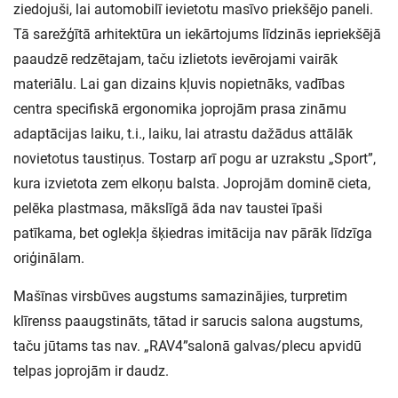
ziedojuši, lai automobilī ievietotu masīvo priekšējo paneli.
Tā sarežģītā arhitektūra un iekārtojums līdzinās iepriekšējā
paaudzē redzētajam, taču izlietots ievērojami vairāk
materiālu. Lai gan dizains kļuvis nopietnāks, vadības
centra specifiskā ergonomika joprojām prasa zināmu
adaptācijas laiku, t.i., laiku, lai atrastu dažādus attālāk
novietotus taustiņus. Tostarp arī pogu ar uzrakstu „Sport”,
kura izvietota zem elkoņu balsta. Joprojām dominē cieta,
pelēka plastmasa, mākslīgā āda nav taustei īpaši
patīkama, bet oglekļa šķiedras imitācija nav pārāk līdzīga
oriģinālam.
Mašīnas virsbūves augstums samazinājies, turpretim
klīrenss paaugstināts, tātad ir sarucis salona augstums,
taču jūtams tas nav. „RAV4”salonā galvas/plecu apvidū
telpas joprojām ir daudz.