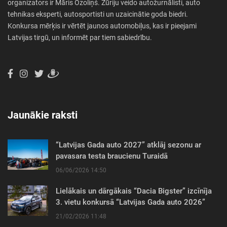
organizators ir Māris Ozoliņš. Žūriju veido autožurnālisti, auto
tehnikas eksperti, autosportisti un uzaicinātie goda biedri.
Konkursa mērķis ir vērtēt jaunos automobiļus, kas ir pieejami
Latvijas tirgū, un informēt par tiem sabiedrību.
Jaunākie raksti
“Latvijas Gada auto 2027” atklāj sezonu ar
pavasara testa braucienu Turaidā
06/06/2026 14:50
Lielākais un dārgākais “Dacia Bigster” izcīnīja
3. vietu konkursā “Latvijas Gada auto 2026”
21/02/2026 11:48