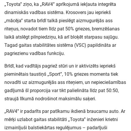
„Toyota” ziņo, ka „RAV4” aprīkojumā iekļauta integrēta
dinamiskās vadības sistēma. Krosovers jau iepriekš
„mācēja” starta brīdī talkā pieslēgt aizmugurējās ass
riteņus, novadot tiem līdz pat 50% griezes, bremzēšanas
laikā atslēgt pilnpiedziņu, kā arī bloķēt starpasu sajūgu.
Tagad gaitas stabilitātes sistēma (VSC) papildināta ar
pagriezienu vadības funkciju.
Brīdī, kad vadītājs pagriež stūri un ir aktivizēts iepriekš
pieminētais taustiņš „Sport”, 10% griezes momenta tiek
novadīti uz aizmugurējās ass riteņiem, un nepieciešamības
gadījumā šī proporcija var tikt palielināta līdz pat 50:50,
straujā līkumā nodrošinot maksimālu saķeri.
„RAV4” ir padarīts par patīkamu ikdienā braucamu auto. Ar
mērķi uzlabot gaitas stabilitāti „Toyota” inženieri krietni
izmainījuši balstiekārtas regulējumus – padarījuši