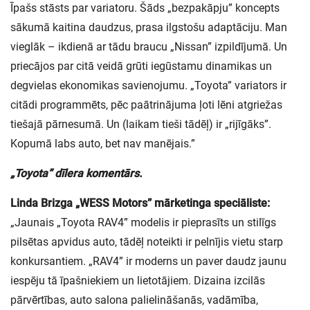
Īpašs stāsts par variatoru. Šāds „bezpakāpju” koncepts
sākumā kaitina daudzus, prasa ilgstošu adaptāciju. Man
vieglāk – ikdienā ar tādu braucu „Nissan” izpildījumā. Un
priecājos par citā veidā grūti iegūstamu dinamikas un
degvielas ekonomikas savienojumu. „Toyota” variators ir
citādi programmēts, pēc paātrinājuma ļoti lēni atgriežas
tiešajā pārnesumā. Un (laikam tieši tādēļ) ir „rijīgāks”.
Kopumā labs auto, bet nav manējais.”
„Toyota” dīlera komentārs.
Linda Brizga „WESS Motors” mārketinga speciāliste:
„Jaunais „Toyota RAV4” modelis ir pieprasīts un stilīgs
pilsētas apvidus auto, tādēļ noteikti ir pelnījis vietu starp
konkursantiem. „RAV4” ir moderns un paver daudz jaunu
iespēju tā īpašniekiem un lietotājiem. Dizaina izcilās
pārvērtības, auto salona palielināšanās, vadāmība,