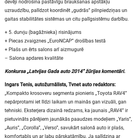
devēji nodrošina pastāvīgu braukšanas apstākļu
uzraudzību, palīdzot koordinēt „gudrās” pilnpiedziņas un
gaitas stabilitātes sistēmas un citu palīgsistēmu darbību.
+ 5. durvju (bagāžnieka) risinājums
+ Piecas zvaigznes „EuroNCAP” drošības testā
+ Plašs un ērts salons arī aizmugurē
– Salona apdares kvalitāte
Konkursa „Latvijas Gada auto 2014” žūrijas komentāri.
Ingars Tenis, autožurnālists, Tvnet auto redaktors:
„Kompakto krosoveru segmenta pionieris „Toyota RAV4”
nepārprotami iet līdzi laikam un mainās gan vizuāli, gan
tehniski. Eksterjera dizainā redzams, ka jaunais „RAV4” ir
pietuvināts pārējiem jaunākās paaudzes modeļiem „Yaris”,
„Auris”, „Corolla”, „Verso”, savukārt salonā auto ir plašs,
komfortabls un ar labu pārskatāmību. Ja salīdzina ar