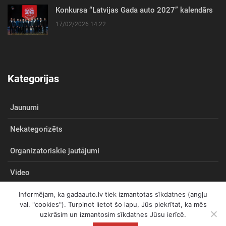
Konkursa “Latvijas Gada auto 2027” kalendārs
17/02/2026 14:22
Kategorijas
Jaunumi
Nekategorizēts
Organizatoriskie jautājumi
Video
Informējam, ka gadaauto.lv tiek izmantotas sīkdatnes (angļu
val. "cookies"). Turpinot lietot šo lapu, Jūs piekrītat, ka mēs
uzkrāsim un izmantosim sīkdatnes Jūsu ierīcē.
© 2026
gadaauto.lv
Visas tiesības aizsargātas