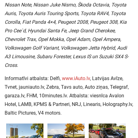
Nissan Note, Nissan Juke Nismo, Škoda Octavia, Toyota
Auris, Toyota Auris Touring Sports, Toyota RAV4, Toyota
Corolla, Fiat Panda 4×4, Peugeot 2008, Peugeot 308, Kia
Pro Cee`d, Hyundai Santa Fe, Jeep Grand Cherokee,
Chevrolet Trax, Opel Mokka, Opel Adam, Opel Ampera,
Volkswagen Golf Variant, Volkswagen Jetta Hybrid, Audi
A3 Limousine, Subaru Forester, Lexus IS un Suzuki SX4 S-
Cross
.
Informatīvi atbalsta: Delfi,
www.iAuto.lv
, Latvijas Avīze,
Tvnet, jauniauto.lv, Zebra, Tavs auto, Auto ziņas, Telegraf,
garaza.lv, FHM, 10minutes.lv. Atbalsta: viesnīca Avalon
Hotel, LAMB, KPMS & Partneri, NRJ, Linearis, Holography.lv,
Baltic Pictures, V4 motors.