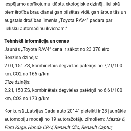
iespējamo aprīkojumu klāsts, ekoloģiskie dzinēji, lieliskā
piemērotība braukšanai gan pilsētas vidē, gan ārpus tās un
augstais drošības līmenis „Toyota RAV4” padara par
lielisku automašīnu ikvienam.”
Tehniskā informācija un cenas
Jaunās „Toyota RAV4” cena ir sākot no 23 378 eiro.
Benzīna dzinējs:
2.0 l, 151 ZS, kombinētais degvielas patēriņš no 7,2 l/100
km, CO2 no 166 g/km
Dīzeļdzinējs:
2.2 l, 150 ZS, kombinētais degvielas patēriņš no 6,6 l/100
km, CO2 no 173 g/km
Konkursā „Latvijas Gada auto 2014” pieteikti ir 28 jaunākie
automobiļu modeļi no 19 autoražotāju zīmoliem:
Mazda 6,
Ford Kuga, Honda CR-V, Renault Clio, Renault Captur,