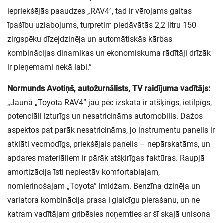
iepriekšējās paaudzes „RAV4”, tad ir vērojams gaitas
īpašību uzlabojums, turpretim piedāvātās 2,2 litru 150
zirgspēku dīzeļdzinēja un automātiskās kārbas
kombinācijas dinamikas un ekonomiskuma rādītāji drīzāk
ir pieņemami nekā labi.”
Normunds Avotiņš, autožurnālists, TV raidījuma vadītājs:
„Jaunā „Toyota RAV4” jau pēc izskata ir atšķirīgs, ietilpīgs,
potenciāli izturīgs un nesatricināms automobilis. Dažos
aspektos pat parāk nesatricināms, jo instrumentu panelis ir
atklāti vecmodīgs, priekšējais panelis – nepārskatāms, un
apdares materiāliem ir pārāk atšķirīgas faktūras. Raupjā
amortizācija īsti nepiestāv komfortablajam,
nomierinošajam „Toyota” imidžam. Benzīna dzinēja un
variatora kombinācija prasa ilglaicīgu pierašanu, un ne
katram vadītājam gribēsies noņemties ar šī skaļā unisona