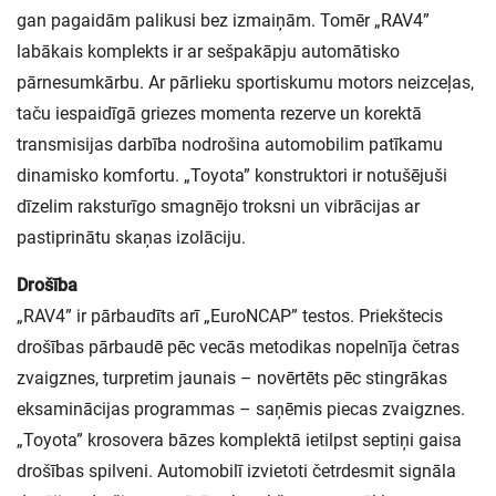
gan pagaidām palikusi bez izmaiņām. Tomēr „RAV4”
labākais komplekts ir ar sešpakāpju automātisko
pārnesumkārbu. Ar pārlieku sportiskumu motors neizceļas,
taču iespaidīgā griezes momenta rezerve un korektā
transmisijas darbība nodrošina automobilim patīkamu
dinamisko komfortu. „Toyota” konstruktori ir notušējuši
dīzelim raksturīgo smagnējo troksni un vibrācijas ar
pastiprinātu skaņas izolāciju.
Drošība
„RAV4” ir pārbaudīts arī „EuroNCAP” testos. Priekštecis
drošības pārbaudē pēc vecās metodikas nopelnīja četras
zvaigznes, turpretim jaunais – novērtēts pēc stingrākas
eksaminācijas programmas – saņēmis piecas zvaigznes.
„Toyota” krosovera bāzes komplektā ietilpst septiņi gaisa
drošības spilveni. Automobilī izvietoti četrdesmit signāla