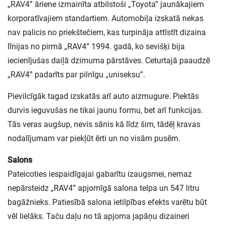
„RAV4” āriene izmainīta atbilstoši „Toyota” jaunākajiem
korporatīvajiem standartiem. Automobiļa izskatā nekas
nav palicis no priekštečiem, kas turpināja attīstīt dizaina
līnijas no pirmā „RAV4” 1994. gadā, ko sevišķi bija
iecienījušas daiļā dzimuma pārstāves. Ceturtajā paaudzē
„RAV4” padarīts par pilnīgu „uniseksu”.
Pievilcīgāk tagad izskatās arī auto aizmugure. Piektās
durvis ieguvušas ne tikai jaunu formu, bet arī funkcijas.
Tās veras augšup, nevis sānis kā līdz šim, tādēļ kravas
nodalījumam var piekļūt ērti un no visām pusēm.
Salons
Pateicoties iespaidīgajai gabarītu izaugsmei, nemaz
nepārsteidz „RAV4” apjomīgā salona telpa un 547 litru
bagāžnieks. Patiesībā salona ietilpības efekts varētu būt
vēl lielāks. Taču daļu no tā apjoma japāņu dizaineri