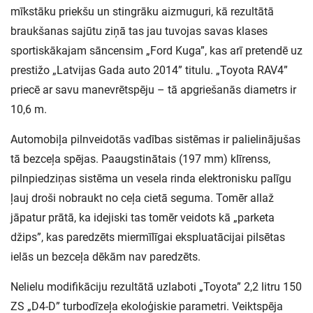
mīkstāku priekšu un stingrāku aizmuguri, kā rezultātā
braukšanas sajūtu ziņā tas jau tuvojas savas klases
sportiskākajam sāncensim „Ford Kuga”, kas arī pretendē uz
prestižo „Latvijas Gada auto 2014” titulu. „Toyota RAV4”
priecē ar savu manevrētspēju – tā apgriešanās diametrs ir
10,6 m.
Automobiļa pilnveidotās vadības sistēmas ir palielinājušas
tā bezceļa spējas. Paaugstinātais (197 mm) klīrenss,
pilnpiedziņas sistēma un vesela rinda elektronisku palīgu
ļauj droši nobraukt no ceļa cietā seguma. Tomēr allaž
jāpatur prātā, ka idejiski tas tomēr veidots kā „parketa
džips”, kas paredzēts miermīlīgai ekspluatācijai pilsētas
ielās un bezceļa dēkām nav paredzēts.
Nelielu modifikāciju rezultātā uzlaboti „Toyota” 2,2 litru 150
ZS „D4-D” turbodīzeļa ekoloģiskie parametri. Veiktspēja