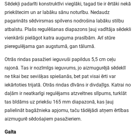
Sēdekļi padarīti konstruktīvi vieglāki, tagad tie ir ērtāki nekā
priekštecim un ar labāku sānu noturību. Nedaudz
pagarināts sēdvirsmas spilvens nodrošina labāku stilbu
atbalstu. Plašs regulēšanas diapazons ļauj vadītāja sēdekli
vienkārši pielāgot katra auguma prasībām. Arī stūre
pieregulējama gan augstumā, gan tālumā.
Otrās rindas pasažieri ieguvuši papildus 5,5 cm ceļu
rajonā. Tas ir nozīmīgs ieguvums, jo aizmugurējā sēdeklī
ne tikai bez sevišķas spiešanās, bet pat visai ērti var
iekārtoties trijatā. Otrās rindas dīvāns ir divdaļīgs. Katrai no
daļām ir neatkarīgi regulējams atzveltnes slīpums, turklāt
tas bīdāms uz priekšu 165 mm diapazonā, kas ļauj
palielināt bagāžnieka apjomu, taču tādējādi atņem ērtības
aizmugurē sēdošajiem pasažieriem.
Gaita