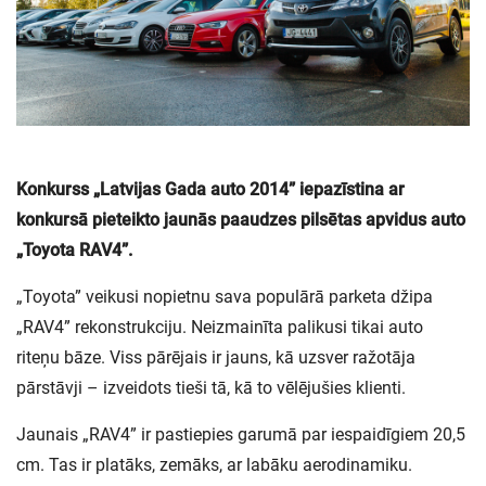
Konkurss „Latvijas Gada auto 2014” iepazīstina ar
konkursā pieteikto jaunās paaudzes pilsētas apvidus auto
„Toyota RAV4”.
„Toyota” veikusi nopietnu sava populārā parketa džipa
„RAV4” rekonstrukciju. Neizmainīta palikusi tikai auto
riteņu bāze. Viss pārējais ir jauns, kā uzsver ražotāja
pārstāvji – izveidots tieši tā, kā to vēlējušies klienti.
Jaunais „RAV4” ir pastiepies garumā par iespaidīgiem 20,5
cm. Tas ir platāks, zemāks, ar labāku aerodinamiku.