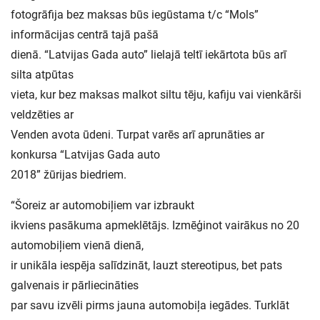
fotogrāfija bez maksas būs iegūstama t/c “Mols”
informācijas centrā tajā pašā
dienā. “Latvijas Gada auto” lielajā teltī iekārtota būs arī
silta atpūtas
vieta, kur bez maksas malkot siltu tēju, kafiju vai vienkārši
veldzēties ar
Venden avota ūdeni. Turpat varēs arī aprunāties ar
konkursa “Latvijas Gada auto
2018” žūrijas biedriem.
“Šoreiz ar automobiļiem var izbraukt
ikviens pasākuma apmeklētājs. Izmēģinot vairākus no 20
automobiļiem vienā dienā,
ir unikāla iespēja salīdzināt, lauzt stereotipus, bet pats
galvenais ir pārliecināties
par savu izvēli pirms jauna automobiļa iegādes. Turklāt