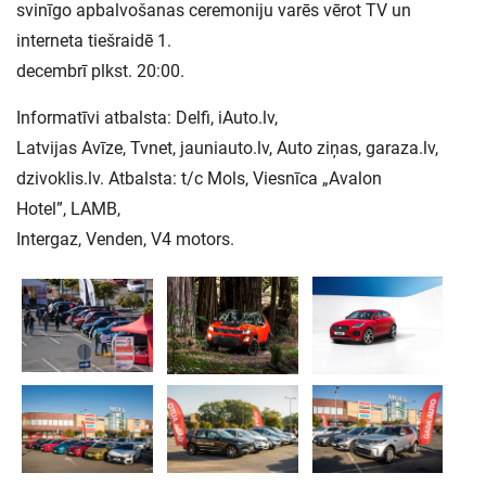
svinīgo apbalvošanas ceremoniju varēs vērot TV un
interneta tiešraidē 1.
decembrī plkst. 20:00.
Informatīvi atbalsta: Delfi, iAuto.lv,
Latvijas Avīze, Tvnet, jauniauto.lv, Auto ziņas, garaza.lv,
dzivoklis.lv. Atbalsta: t/c Mols, Viesnīca „Avalon
Hotel”, LAMB,
Intergaz, Venden, V4 motors.