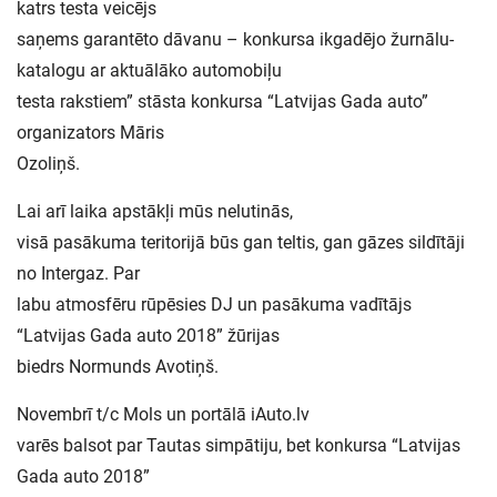
katrs testa veicējs
saņems garantēto dāvanu – konkursa ikgadējo žurnālu-
katalogu ar aktuālāko automobiļu
testa rakstiem” stāsta konkursa “Latvijas Gada auto”
organizators Māris
Ozoliņš.
Lai arī laika apstākļi mūs nelutinās,
visā pasākuma teritorijā būs gan teltis, gan gāzes sildītāji
no Intergaz. Par
labu atmosfēru rūpēsies DJ un pasākuma vadītājs
“Latvijas Gada auto 2018” žūrijas
biedrs Normunds Avotiņš.
Novembrī t/c Mols un portālā iAuto.lv
varēs balsot par Tautas simpātiju, bet konkursa “Latvijas
Gada auto 2018”