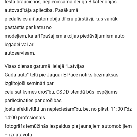
testa braucienos, nepieciešama derīga B kategorijas
autovadītāja apliecība. Pasākumā
piedalīsies arī automobiļu dīleru pārstāvji, kas vairāk
pastāstīs par katru no
modeļiem, ka arī īpašajiem akcijas piedāvājumiem auto
iegādei vai arī
autoservisam.
Visas dienas garumā lielajā “Latvijas
Gada auto” teltī pie Jaguar E-Pace notiks bezmaksas
izglītojoši semināri par
ceļu satiksmes drošību, CSDD stendā būs iespējams
pārliecināties par drošības
jostu efektivitāti un nepieciešamību, bet no plkst. 11:00 līdz
14:00 profesionāls
fotogrāfs iemūžinās iespaidus pie jaunajiem automobiļiem
– izgatavotā