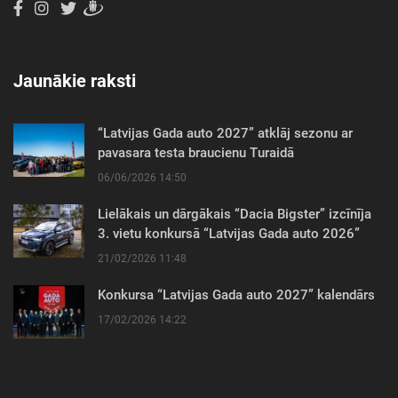
Jaunākie raksti
“Latvijas Gada auto 2027” atklāj sezonu ar
pavasara testa braucienu Turaidā
06/06/2026 14:50
Lielākais un dārgākais “Dacia Bigster” izcīnīja
3. vietu konkursā “Latvijas Gada auto 2026”
21/02/2026 11:48
Konkursa “Latvijas Gada auto 2027” kalendārs
17/02/2026 14:22