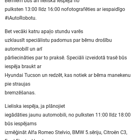
Bērniem būs arī lieliska iespēja no
pulksten 13:00 līdz 16:00 nofotografēties ar iespaidīgo
#iAutoRobotu.
Bet vecāki katru apaļo stundu varēs
uzklausīt speciālistu padomus par bērnu drošību
automobilī un arī
pārliecināties par to praksē. Speciāli izveidotā trasē būs
iespēja braukt ar
Hyundai Tucson un redzēt, kas notiek ar bērna manekenu
pie straujas
bremzēšanas.
Lieliska iespēja, ja plānojiet
iegādāties jaunu automobili, no pulksten 11:00 līdz 18:00
būs iespējams
izmēģināt Alfa Romeo Stelvio, BMW 5.sēriju, Citroën C3,