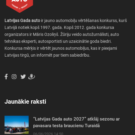
Latvijas Gada auto
ir jauno automobiļu vērtēšanas konkurss, kurš
Latvijā notiek kopš 1997. gada. Kopš 2012. gada konkursa
organizators ir Māris Ozoliņš. Žūriju veido autožurnālisti, auto
tehnikas eksperti, autosportisti un uzaicinātie goda biedri.
Konkursa mērķis ir vērtēt jaunos automobiļus, kas ir pieejami
Latvijas tirgū, un informēt par tiem sabiedrību.
Jaunākie raksti
“Latvijas Gada auto 2027” atklāj sezonu ar
pavasara testa braucienu Turaidā
06/06/2026 14:50