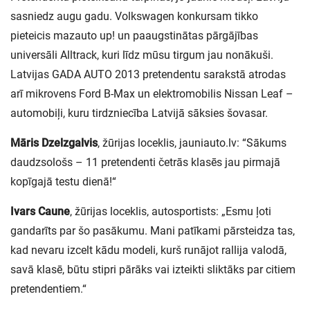
sasniedz augu gadu. Volkswagen konkursam tikko
pieteicis mazauto up! un paaugstinātas pārgājības
universāli Alltrack, kuri līdz mūsu tirgum jau nonākuši.
Latvijas GADA AUTO 2013 pretendentu sarakstā atrodas
arī mikrovens Ford B-Max un elektromobilis Nissan Leaf –
automobiļi, kuru tirdzniecība Latvijā sāksies šovasar.
Māris Dzelzgalvis
, žūrijas loceklis, jauniauto.lv: “Sākums
daudzsološs – 11 pretendenti četrās klasēs jau pirmajā
kopīgajā testu dienā!“
Ivars Caune
, žūrijas loceklis, autosportists: „Esmu ļoti
gandarīts par šo pasākumu. Mani patīkami pārsteidza tas,
kad nevaru izcelt kādu modeli, kurš runājot rallija valodā,
savā klasē, būtu stipri pārāks vai izteikti sliktāks par citiem
pretendentiem.“