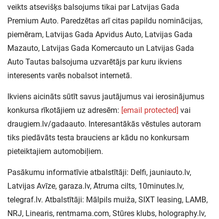
veikts atsevišķs balsojums tikai par Latvijas Gada
Premium Auto. Paredzētas arī citas papildu nominācijas,
piemēram, Latvijas Gada Apvidus Auto, Latvijas Gada
Mazauto, Latvijas Gada Komercauto un Latvijas Gada
Auto Tautas balsojuma uzvarētājs par kuru ikviens
interesents varēs nobalsot internetā.
Ikviens aicināts sūtīt savus jautājumus vai ierosinājumus
konkursa rīkotājiem uz adresēm:
[email protected]
vai
draugiem.lv/gadaauto. Interesantākās vēstules autoram
tiks piedāvāts testa brauciens ar kādu no konkursam
pieteiktajiem automobiļiem.
Pasākumu informatīvie atbalstītāji: Delfi, jauniauto.lv,
Latvijas Avīze, garaza.lv, Ātruma cilts, 10minutes.lv,
telegraf.lv. Atbalstītāji: Mālpils muiža, SIXT leasing, LAMB,
NRJ, Linearis, rentmama.com, Stūres klubs, holography.lv,