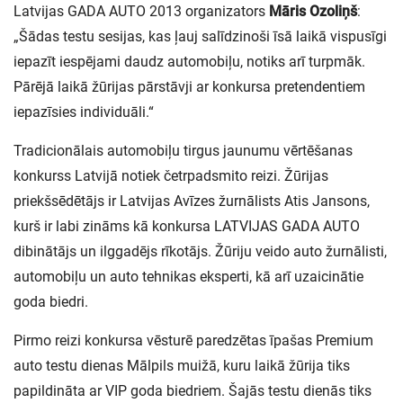
Latvijas GADA AUTO 2013 organizators
Māris Ozoliņš
:
„Šādas testu sesijas, kas ļauj salīdzinoši īsā laikā vispusīgi
iepazīt iespējami daudz automobiļu, notiks arī turpmāk.
Pārējā laikā žūrijas pārstāvji ar konkursa pretendentiem
iepazīsies individuāli.“
Tradicionālais automobiļu tirgus jaunumu vērtēšanas
konkurss Latvijā notiek četrpadsmito reizi. Žūrijas
priekšsēdētājs ir Latvijas Avīzes žurnālists Atis Jansons,
kurš ir labi zināms kā konkursa LATVIJAS GADA AUTO
dibinātājs un ilggadējs rīkotājs. Žūriju veido auto žurnālisti,
automobiļu un auto tehnikas eksperti, kā arī uzaicinātie
goda biedri.
Pirmo reizi konkursa vēsturē paredzētas īpašas Premium
auto testu dienas Mālpils muižā, kuru laikā žūrija tiks
papildināta ar VIP goda biedriem. Šajās testu dienās tiks