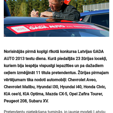
Norisinājās pirmā kopīgi rīkotā konkursa Latvijas GADA
AUTO 2013 testu diena. Kurā piedalījās 23 žūrijas locekļi,
kuriem bija iespēja vispusīgi iepazīties un pa dažadiem
ceļiem izmēģināt 11 titula pretendentus. Žūrijas pirmajam
vērtējumam tika nodoti automobiļi: Chevrolet Aveo,
Chevrolet Malibu, Hyundai i30, Hyundai i40, Honda Civic,
KIA cee’d, KIA Optima, Mazda CX-5, Opel Zafira Tourer,
Peugeot 208, Subaru XV.
Pretendentu pieteikšana turpinās, jo jaunie modeļi Latviju