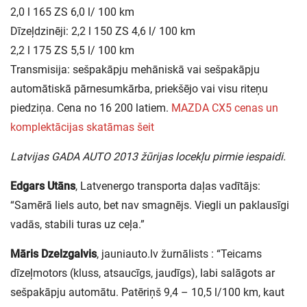
2,0 l 165 ZS 6,0 l/ 100 km
Dīzeļdzinēji: 2,2 l 150 ZS 4,6 l/ 100 km
2,2 l 175 ZS 5,5 l/ 100 km
Transmisija: sešpakāpju mehāniskā vai sešpakāpju
automātiskā pārnesumkārba, priekšējo vai visu riteņu
piedziņa. Cena no 16 200 latiem.
MAZDA CX5 cenas un
komplektācijas skatāmas šeit
Latvijas GADA AUTO 2013 žūrijas locekļu pirmie iespaidi.
Edgars Utāns
, Latvenergo transporta daļas vadītājs:
“Samērā liels auto, bet nav smagnējs. Viegli un paklausīgi
vadās, stabili turas uz ceļa.”
Māris Dzelzgalvis
, jauniauto.lv žurnālists : “Teicams
dīzeļmotors (kluss, atsaucīgs, jaudīgs), labi salāgots ar
sešpakāpju automātu. Patēriņš 9,4 – 10,5 l/100 km, kaut