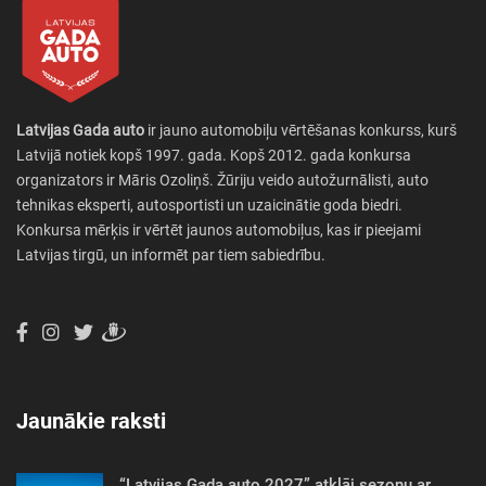
Latvijas Gada auto
ir jauno automobiļu vērtēšanas konkurss, kurš
Latvijā notiek kopš 1997. gada. Kopš 2012. gada konkursa
organizators ir Māris Ozoliņš. Žūriju veido autožurnālisti, auto
tehnikas eksperti, autosportisti un uzaicinātie goda biedri.
Konkursa mērķis ir vērtēt jaunos automobiļus, kas ir pieejami
Latvijas tirgū, un informēt par tiem sabiedrību.
Jaunākie raksti
“Latvijas Gada auto 2027” atklāj sezonu ar