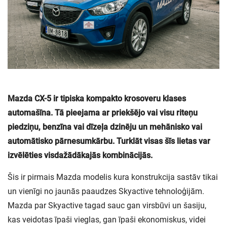
Mazda CX-5 ir tipiska kompakto krosoveru klases
automašīna. Tā pieejama ar priekšējo vai visu riteņu
piedziņu, benzīna vai dīzeļa dzinēju un mehānisko vai
automātisko pārnesumkārbu. Turklāt visas šīs lietas var
izvēlēties visdažādākajās kombinācijās.
Šis ir pirmais Mazda modelis kura konstrukcija sastāv tikai
un vienīgi no jaunās paaudzes Skyactive tehnoloģijām.
Mazda par Skyactive tagad sauc gan virsbūvi un šasiju,
kas veidotas īpaši vieglas, gan īpaši ekonomiskus, videi