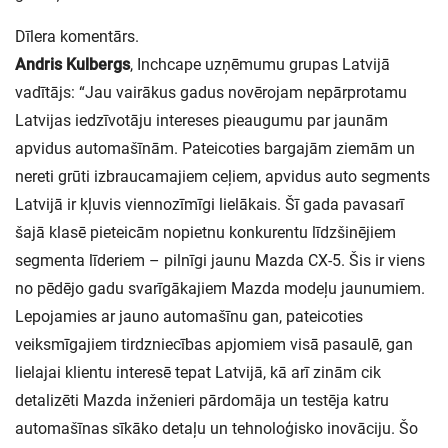
Dīlera komentārs.
Andris Kulbergs
, Inchcape uzņēmumu grupas Latvijā
vadītājs: “Jau vairākus gadus novērojam nepārprotamu
Latvijas iedzīvotāju intereses pieaugumu par jaunām
apvidus automašīnām. Pateicoties bargajām ziemām un
nereti grūti izbraucamajiem ceļiem, apvidus auto segments
Latvijā ir kļuvis viennozīmīgi lielākais. Šī gada pavasarī
šajā klasē pieteicām nopietnu konkurentu līdzšinējiem
segmenta līderiem – pilnīgi jaunu Mazda CX-5. Šis ir viens
no pēdējo gadu svarīgākajiem Mazda modeļu jaunumiem.
Lepojamies ar jauno automašīnu gan, pateicoties
veiksmīgajiem tirdzniecības apjomiem visā pasaulē, gan
lielajai klientu interesē tepat Latvijā, kā arī zinām cik
detalizēti Mazda inženieri pārdomāja un testēja katru
automašīnas sīkāko detaļu un tehnoloģisko inovāciju. Šo