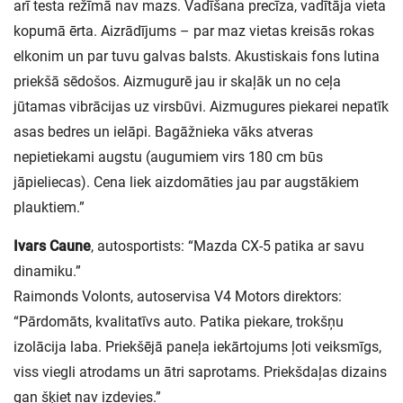
arī testa režīmā nav mazs. Vadīšana precīza, vadītāja vieta
kopumā ērta. Aizrādījums – par maz vietas kreisās rokas
elkonim un par tuvu galvas balsts. Akustiskais fons lutina
priekšā sēdošos. Aizmugurē jau ir skaļāk un no ceļa
jūtamas vibrācijas uz virsbūvi. Aizmugures piekarei nepatīk
asas bedres un ielāpi. Bagāžnieka vāks atveras
nepietiekami augstu (augumiem virs 180 cm būs
jāpieliecas). Cena liek aizdomāties jau par augstākiem
plauktiem.”
Ivars Caune
, autosportists: “Mazda CX-5 patika ar savu
dinamiku.”
Raimonds Volonts, autoservisa V4 Motors direktors:
“Pārdomāts, kvalitatīvs auto. Patika piekare, trokšņu
izolācija laba. Priekšējā paneļa iekārtojums ļoti veiksmīgs,
viss viegli atrodams un ātri saprotams. Priekšdaļas dizains
gan šķiet nav izdevies.”