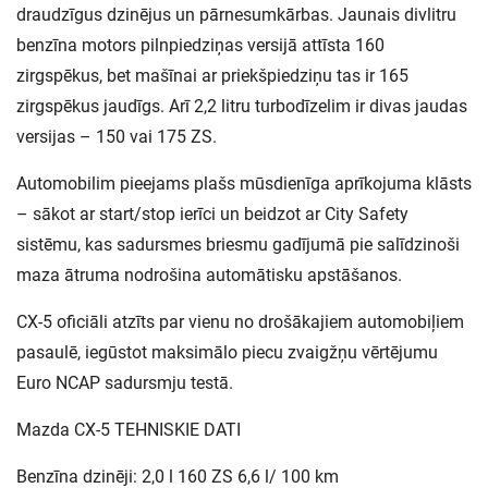
draudzīgus dzinējus un pārnesumkārbas. Jaunais divlitru
benzīna motors pilnpiedziņas versijā attīsta 160
zirgspēkus, bet mašīnai ar priekšpiedziņu tas ir 165
zirgspēkus jaudīgs. Arī 2,2 litru turbodīzelim ir divas jaudas
versijas – 150 vai 175 ZS.
Automobilim pieejams plašs mūsdienīga aprīkojuma klāsts
– sākot ar start/stop ierīci un beidzot ar City Safety
sistēmu, kas sadursmes briesmu gadījumā pie salīdzinoši
maza ātruma nodrošina automātisku apstāšanos.
CX-5 oficiāli atzīts par vienu no drošākajiem automobiļiem
pasaulē, iegūstot maksimālo piecu zvaigžņu vērtējumu
Euro NCAP sadursmju testā.
Mazda CX-5 TEHNISKIE DATI
Benzīna dzinēji: 2,0 l 160 ZS 6,6 l/ 100 km