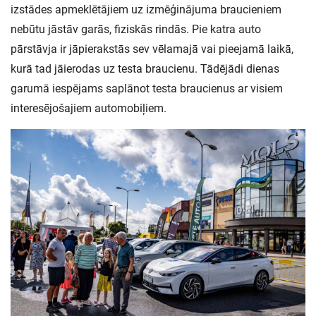
izstādes apmeklētājiem uz izmēģinājuma braucieniem
nebūtu jāstāv garās, fiziskās rindās. Pie katra auto
pārstāvja ir jāpierakstās sev vēlamajā vai pieejamā laikā,
kurā tad jāierodas uz testa braucienu. Tādējādi dienas
garumā iespējams saplānot testa braucienus ar visiem
interesējošajiem automobiļiem.