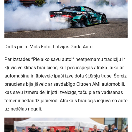
Drifts pie tc Mols Foto: Latvijas Gada Auto
Par izstādes “Pielaiko savu auto!” neatņemamu tradīciju ir
kļuvis veiklības brauciens, kur pēc iespējas ātrākā laikā ar
automašīnu ir jāpieveic īpaši izveidota šķēršļu trase. Šoreiz
brauciens bija jāveic ar savdabīgo Citroen AMI automobili,
kas savu izmēru dēļ ir ļoti izveicīgs, taču pie tā vadīšanas
tomēr ir nedaudz jāpierod. Ātrākais braucējs ieguva šo auto
uz nedēļas nogali.