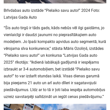
Brīvdabas auto izstāde “Pielaiko savu auto!” 2024 Foto:
Latvijas Gada Auto
“Šis auto tirgū ir tāds gads, kāds nebūs vēl ilgi gaidāms, jo
vienlaicīgi ir daudzi jaunumi no pieprasītākajiem auto
modeļiem. Jo īpaši kompakto apvidus auto segmentā, kurā
vērojama sīva konkurence,” stāsta Māris Ozoliņš, izstādes
“Pielaiko savu auto!” un konkursa “Latvijas Gada auto
2025” rīkotājs: “Ikdienā labākajā gadījumā ir iespējams
izbraukt ar 3-4 automobiļiem, bet izstādē “Pielaiko savu
auto!” to var izdarīt stundas laikā. Visas dienas garumā
bija pieejams 21 auto un arī auto dīleri ir sagatavojuši
piedāvājumus. Līdz ar to tā ir ļoti laba iespēja automobiļus
uzreiz savstarpēji salīdzināt un iegūt cenas piedāvājumu.”