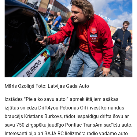
Māris Ozoliņš Foto: Latvijas Gada Auto
Izstādes “Pielaiko savu auto!” apmeklētājiem asākas
izjūtas sniedza Drift4you Petronas Oil invest komandas
braucējs Kristians Burkovs, rādot iespaidīgu drifta šovu ar
savu 750 zirgspēku jaudīgo Pontiac TransAm sacīkšu auto.
Interesanti bija arī BAJA RC lielizmēra radio vadāmo auto