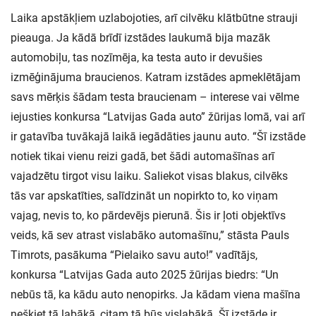
Laika apstākļiem uzlabojoties, arī cilvēku klātbūtne strauji
pieauga. Ja kādā brīdī izstādes laukumā bija mazāk
automobiļu, tas nozīmēja, ka testa auto ir devušies
izmēģinājuma braucienos. Katram izstādes apmeklētājam
savs mērķis šādam testa braucienam – interese vai vēlme
iejusties konkursa “Latvijas Gada auto” žūrijas lomā, vai arī
ir gatavība tuvākajā laikā iegādāties jaunu auto. “Šī izstāde
notiek tikai vienu reizi gadā, bet šādi automašīnas arī
vajadzētu tirgot visu laiku. Saliekot visas blakus, cilvēks
tās var apskatīties, salīdzināt un nopirkto to, ko viņam
vajag, nevis to, ko pārdevējs pierunā. Šis ir ļoti objektīvs
veids, kā sev atrast vislabāko automašīnu,” stāsta Pauls
Timrots, pasākuma “Pielaiko savu auto!” vadītājs,
konkursa “Latvijas Gada auto 2025 žūrijas biedrs: “Un
nebūs tā, ka kādu auto nenopirks. Ja kādam viena mašīna
nešķiet tā labākā, citam tā būs vislabākā. Šī izstāde ir