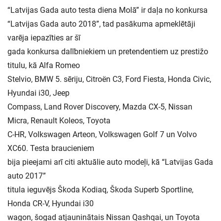
“Latvijas Gada auto testa diena Molā” ir daļa no konkursa
“Latvijas Gada auto 2018”, tad pasākuma apmeklētāji
varēja iepazīties ar šī
gada konkursa dalībniekiem un pretendentiem uz prestižo
titulu, kā Alfa Romeo
Stelvio, BMW 5. sēriju, Citroën C3, Ford Fiesta, Honda Civic,
Hyundai i30, Jeep
Compass, Land Rover Discovery, Mazda CX-5, Nissan
Micra, Renault Koleos, Toyota
C-HR, Volkswagen Arteon, Volkswagen Golf 7 un Volvo
XC60. Testa braucieniem
bija pieejami arī citi aktuālie auto modeļi, kā “Latvijas Gada
auto 2017”
titula ieguvējs Škoda Kodiaq, Škoda Superb Sportline,
Honda CR-V, Hyundai i30
wagon, šogad atjauninātais Nissan Qashqai, un Toyota