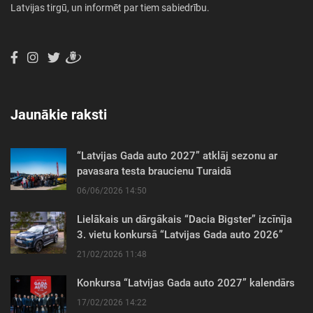
Latvijas tirgū, un informēt par tiem sabiedrību.
Jaunākie raksti
“Latvijas Gada auto 2027” atklāj sezonu ar
pavasara testa braucienu Turaidā
06/06/2026 14:50
Lielākais un dārgākais “Dacia Bigster” izcīnīja
3. vietu konkursā “Latvijas Gada auto 2026”
21/02/2026 11:48
Konkursa “Latvijas Gada auto 2027” kalendārs
17/02/2026 14:22