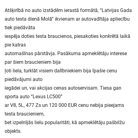
Atšķirībā no auto izstādēm ierastā formātā, “Latvijas Gada
auto testa dienā Molā” ikvienam ar autovadītāja apliecību
tiek piedāvāta
iespēja doties testa braucienos, piesakoties konkrētā laikā
pie katras
automašīnas pārstāvja. Pasākuma apmeklētāju interese
par šiem braucieniem bija
ļoti liela, turklāt visiem dalībniekiem bija īpašie cenu
piedāvājumi auto
iegādei un, vai akcijas cenas autoservisam. Tiesa gan
sporta auto “Lexus LC500”
ar V8, 5L, 477 Zs un 120 000 EUR cenu nebija pieejams
testa braucieniem,
bet izpelnījās lielu popularitāti, kā apmeklētāju pašbilžu
objekts.