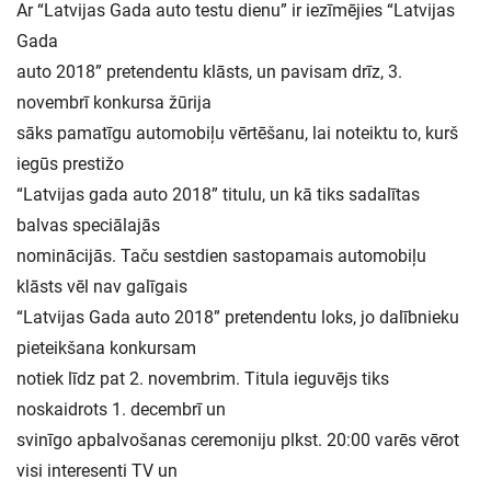
Ar “Latvijas Gada auto testu dienu” ir iezīmējies “Latvijas
Gada
auto 2018” pretendentu klāsts, un pavisam drīz, 3.
novembrī konkursa žūrija
sāks pamatīgu automobiļu vērtēšanu, lai noteiktu to, kurš
iegūs prestižo
“Latvijas gada auto 2018” titulu, un kā tiks sadalītas
balvas speciālajās
nominācijās. Taču sestdien sastopamais automobiļu
klāsts vēl nav galīgais
“Latvijas Gada auto 2018” pretendentu loks, jo dalībnieku
pieteikšana konkursam
notiek līdz pat 2. novembrim. Titula ieguvējs tiks
noskaidrots 1. decembrī un
svinīgo apbalvošanas ceremoniju plkst. 20:00 varēs vērot
visi interesenti TV un