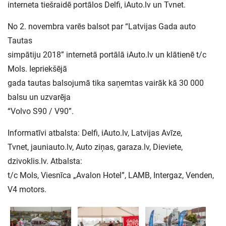
interneta tiešraidē portālos Delfi, iAuto.lv un Tvnet.
No 2. novembra varēs balsot par “Latvijas Gada auto
Tautas
simpātiju 2018” internetā portālā iAuto.lv un klātienē t/c
Mols. Iepriekšējā
gada tautas balsojumā tika saņemtas vairāk kā 30 000
balsu un uzvarēja
“Volvo S90 / V90”.
Informatīvi atbalsta: Delfi, iAuto.lv, Latvijas Avīze,
Tvnet, jauniauto.lv, Auto ziņas, garaza.lv, Dieviete,
dzivoklis.lv. Atbalsta:
t/c Mols, Viesnīca „Avalon Hotel”, LAMB, Intergaz, Venden,
V4 motors.