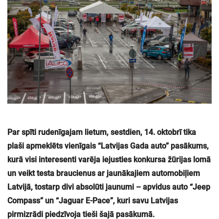
Par spīti rudenīgajam lietum, sestdien, 14. oktobrī tika
plaši apmeklēts vienīgais “Latvijas Gada auto” pasākums,
kurā visi interesenti varēja iejusties konkursa žūrijas lomā
un veikt testa braucienus ar jaunākajiem automobiļiem
Latvijā, tostarp divi absolūti jaunumi – apvidus auto “Jeep
Compass” un “Jaguar E-Pace”, kuri savu Latvijas
pirmizrādi piedzīvoja tieši šajā pasākumā.