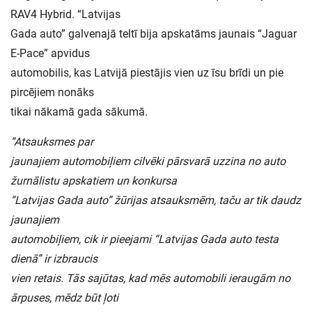
RAV4 Hybrid. “Latvijas
Gada auto” galvenajā teltī bija apskatāms jaunais “Jaguar
E-Pace” apvidus
automobilis, kas Latvijā piestājis vien uz īsu brīdi un pie
pircējiem nonāks
tikai nākamā gada sākumā.
“Atsauksmes par
jaunajiem automobiļiem cilvēki pārsvarā uzzina no auto
žurnālistu apskatiem un konkursa
“Latvijas Gada auto” žūrijas atsauksmēm, taču ar tik daudz
jaunajiem
automobiļiem, cik ir pieejami “Latvijas Gada auto testa
dienā” ir izbraucis
vien retais. Tās sajūtas, kad mēs automobili ieraugām no
ārpuses, mēdz būt ļoti