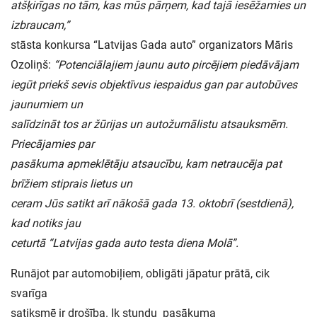
atšķirīgas no tām, kas mūs pārņem, kad tajā iesēžamies un
izbraucam,”
stāsta konkursa “Latvijas Gada auto” organizators Māris
Ozoliņš:
“Potenciālajiem jaunu auto pircējiem piedāvājam
iegūt priekš sevis objektīvus iespaidus gan par autobūves
jaunumiem un
salīdzināt tos ar žūrijas un autožurnālistu atsauksmēm.
Priecājamies par
pasākuma apmeklētāju atsaucību, kam netraucēja pat
brīžiem stiprais lietus un
ceram Jūs satikt arī nākošā gada 13. oktobrī (sestdienā),
kad notiks jau
ceturtā “Latvijas gada auto testa diena Molā”.
Runājot par automobiļiem, obligāti jāpatur prātā, cik
svarīga
satiksmē ir drošība. Ik stundu pasākuma