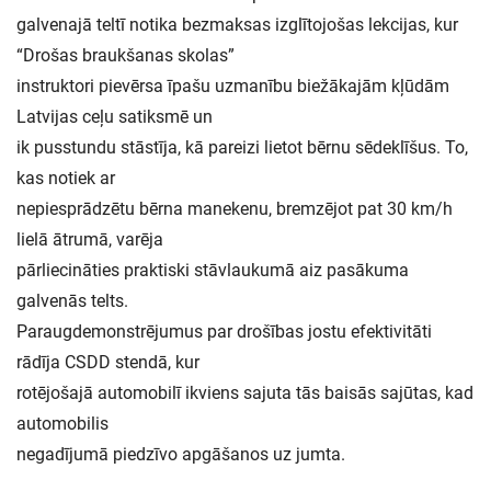
galvenajā teltī notika bezmaksas izglītojošas lekcijas, kur
“Drošas braukšanas skolas”
instruktori pievērsa īpašu uzmanību biežākajām kļūdām
Latvijas ceļu satiksmē un
ik pusstundu stāstīja, kā pareizi lietot bērnu sēdeklīšus. To,
kas notiek ar
nepiesprādzētu bērna manekenu, bremzējot pat 30 km/h
lielā ātrumā, varēja
pārliecināties praktiski stāvlaukumā aiz pasākuma
galvenās telts.
Paraugdemonstrējumus par drošības jostu efektivitāti
rādīja CSDD stendā, kur
rotējošajā automobilī ikviens sajuta tās baisās sajūtas, kad
automobilis
negadījumā piedzīvo apgāšanos uz jumta.