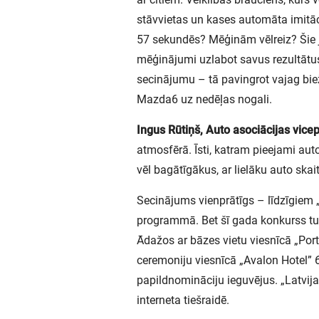
stāvvietas un kases automāta imitāci
57 sekundēs? Mēģinām vēlreiz? Šie j
mēģinājumi uzlabot savus rezultātus
secinājumu – tā pavingrot vajag bie
Mazda6 uz nedēļas nogali.
Ingus Rūtiņš, Auto asociācijas vice
atmosfērā. Īsti, katram pieejami au
vēl bagātīgākus, ar lielāku auto skai
Secinājums vienprātīgs – līdzīgiem
programmā. Bet šī gada konkurss tu
Ādažos ar bāzes vietu viesnīcā „Por
ceremoniju viesnīcā „Avalon Hotel” 6
papildnomināciju ieguvējus. „Latvija
interneta tiešraidē.