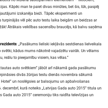
jas. Kāpēc man te paiet divas minūtes, bet šis, lūk, paspēj
autājumi izskanēja bieži. Tāpēc eksperimenti un
 turpinājās vēl pēc auto testu laika beigām un beidzas ar
žāk! Ātrākais veiklības sacensību braucējs, kā balvu saņēma
prezidents
: „Pasākums lieliski iekļāvās sestdienas lielveikala
to svētki, kādus mums nākotnē vajadzētu vairāk. Un vēlams
tu, reālu to pieejamību visiem, kas vēlas.”
 „tautas auto svētkiem” jābūt arī nākamā gada pasākumu
rpināsies divās žūrijas testu dienās novembra sākumā
t Hotel” un noslēgsies ar balsojumu un apbalvošanas
. decembrī, kurā noteiks „Latvijas Gada auto 2015” titula un
s Gada auto 2015” ceremoniju tiks raidīta televīzijas un