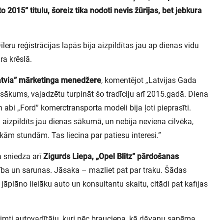
to 2015” titulu, šoreiz tika nodoti nevis žūrijas, bet jebkura
eru reģistrācijas lapās bija aizpildītas jau ap dienas vidu
ra krēslā.
atvia” mārketinga menedžere
, komentējot „Latvijas Gada
asākums, vajadzētu turpināt šo tradīciju arī 2015.gadā. Diena
n abi „Ford” komerctransporta modeli bija ļoti pieprasīti.
aizpildīts jau dienas sākumā, un nebija neviena cilvēka,
kām stundām. Tas liecina par patiesu interesi.”
 sniedza arī
Zigurds Liepa, „Opel Blitz” pārdošanas
stība un sarunas. Jāsaka – mazliet pat par traku. Šādas
āplāno lielāku auto un konsultantu skaitu, citādi pat kafijas
simti autovadītāju, kuri pēc brauciena, kā dāvanu saņēma