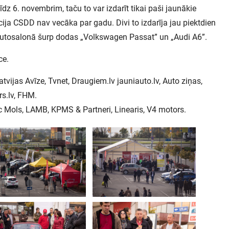
līdz 6. novembrim, taču to var izdarīt tikai paši jaunākie
cija CSDD nav vecāka par gadu. Divi to izdarīja jau piektdien
 autosalonā šurp dodas „Volkswagen Passat” un „Audi A6”.
ce.
 Latvijas Avīze, Tvnet, Draugiem.lv jauniauto.lv, Auto ziņas,
rs.lv, FHM.
/c Mols, LAMB, KPMS & Partneri, Linearis, V4 motors.