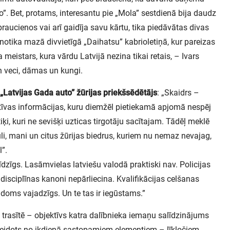
”. Bet, protams, interesantu pie „Mola” sestdienā bija daudz
braucienos vai arī gaidīja savu kārtu, tika piedāvātas divas
 notika mazā divvietīgā „Daihatsu” kabrioletiņā, kur pareizas
istars, kura vārdu Latvijā nezina tikai retais, – Ivars
n veci, dāmas un kungi.
„Latvijas Gada auto” žūrijas priekšsēdētājs
: „Skaidrs –
ektīvas informācijas, kuru diemžēl pietiekamā apjomā nespēj
iķi, kuri ne sevišķi uzticas tirgotāju sacītajam. Tādēļ meklē
uli, mani un citus žūrijas biedrus, kuriem nu nemaz nevajag,
l”.
īdzīgs. Lasāmvielas latviešu valodā praktiski nav. Policijas
disciplīnas kanoni nepārliecina. Kvalifikācijas celšanas
doms vajadzīgs. Un te tas ir iegūstams.”
a trasītē – objektīvs katra dalībnieka iemaņu salīdzinājums
 veidots no ikdienā sastopamiem elementiem – līkločiem,