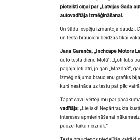
pieteikti cīņai par „Latvijas Gada au
autovadītāja izmēģināšanai.
Un šādu iespēju izmantoja daudzi. Dīl
un testa braucieni beidzās tikai vaka
Jana Garanča, „Inchcape Motors L
auto testa dienu Molā”: „Ļoti labs p
pagāja ļoti ātri, jo gan „Mazda3”, ga
Izmēģinājuma braucienu grafiks bija 
kurš neatnāca uz testu pat pēc vairā
Tāpat savu vērtējumu par pasākuma
vadītājs
: „Lieliski! Nepārtraukta ku
intereses apmierināšanai nākamreiz j
pauzei laika neiznāk.”
Testa braucienos piedalījās vairāki 