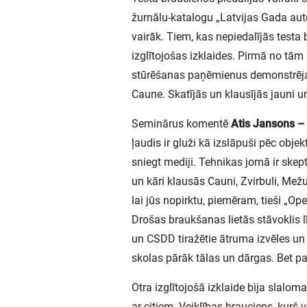
žurnālu-katalogu „Latvijas Gada auto
vairāk. Tiem, kas nepiedalījās testa 
izglītojošas izklaides. Pirmā no tām
stūrēšanas paņēmienus demonstrēja me
Caune. Skatījās un klausījās jauni u
Seminārus komentē
Atis Jansons – 
ļaudis ir gluži kā izslāpuši pēc obj
sniegt mediji. Tehnikas jomā ir skept
un kāri klausās Cauni, Zvirbuli, Mež
lai jūs nopirktu, piemēram, tieši „Ope
Drošas braukšanas lietās stāvoklis l
un CSDD tiražētie ātruma izvēles un 
skolas pārāk tālas un dārgas. Bet pa
Otra izglītojošā izklaide bija slalom
ar citiem. Veiklības brauciens, kurš