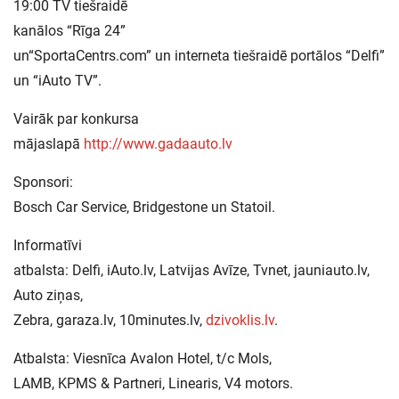
19:00 TV tiešraidē
kanālos “Rīga 24”
un“SportaCentrs.com” un interneta tiešraidē portālos “Delfi”
un “iAuto TV”.
Vairāk par konkursa
mājaslapā
http://www.gadaauto.lv
Sponsori:
Bosch Car Service, Bridgestone un Statoil.
Informatīvi
atbalsta: Delfi, iAuto.lv, Latvijas Avīze, Tvnet, jauniauto.lv,
Auto ziņas,
Zebra, garaza.lv, 10minutes.lv,
dzivoklis.lv
.
Atbalsta: Viesnīca Avalon Hotel, t/c Mols,
LAMB, KPMS & Partneri, Linearis, V4 motors.