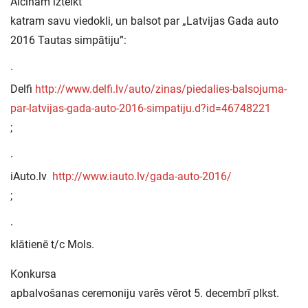
Aicinām izteikt
katram savu viedokli, un balsot par „Latvijas Gada auto
2016 Tautas simpātiju”:
·
Delfi
http://www.delfi.lv/auto/zinas/piedalies-balsojuma-
par-latvijas-gada-auto-2016-simpatiju.d?id=46748221
;
·
iAuto.lv
http://www.iauto.lv/gada-auto-2016/
;
·
klātienē t/c Mols.
Konkursa
apbalvošanas ceremoniju varēs vērot 5. decembrī plkst.