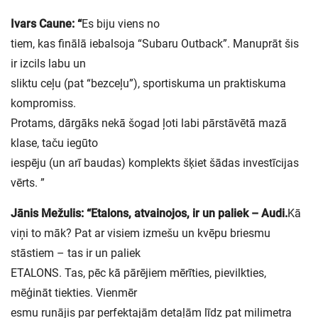
Ivars Caune: “
Es biju viens no
tiem, kas finālā iebalsoja “Subaru Outback”. Manuprāt šis
ir izcils labu un
sliktu ceļu (pat “bezceļu”), sportiskuma un praktiskuma
kompromiss.
Protams, dārgāks nekā šogad ļoti labi pārstāvētā mazā
klase, taču iegūto
iespēju (un arī baudas) komplekts šķiet šādas investīcijas
vērts. ”
Jānis Mežulis: “Etalons, atvainojos, ir un paliek – Audi.
Kā
viņi to māk? Pat ar visiem izmešu un kvēpu briesmu
stāstiem – tas ir un paliek
ETALONS. Tas, pēc kā pārējiem mērīties, pievilkties,
mēģināt tiekties. Vienmēr
esmu runājis par perfektajām detaļām līdz pat milimetra