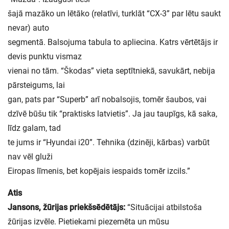
šajā mazāko un lētāko (relatīvi, turklāt “CX-3” par lētu saukt
nevar) auto
segmentā. Balsojuma tabula to apliecina. Katrs vērtētājs ir
devis punktu vismaz
vienai no tām. “Škodas” vieta septītniekā, savukārt, nebija
pārsteigums, lai
gan, pats par “Superb” arī nobalsojis, tomēr šaubos, vai
dzīvē būšu tik “praktisks latvietis”. Ja jau taupīgs, kā saka,
līdz galam, tad
te jums ir “Hyundai i20”. Tehnika (dzinēji, kārbas) varbūt
nav vēl gluži
Eiropas līmenis, bet kopējais iespaids tomēr izcils.”
Atis
Jansons, žūrijas priekšsēdētājs:
“Situācijai atbilstoša
žūrijas izvēle. Pietiekami piezemēta un mūsu