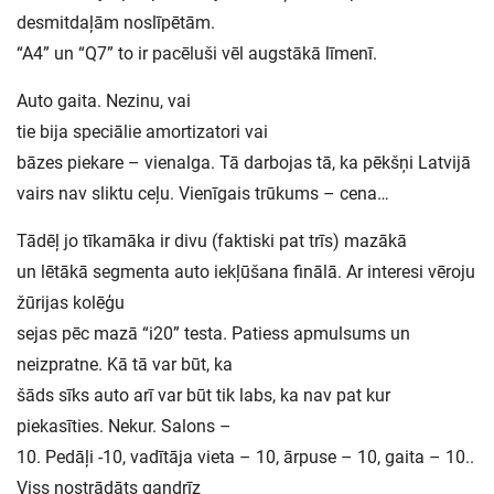
desmitdaļām noslīpētām.
“A4” un “Q7” to ir pacēluši vēl augstākā līmenī.
Auto gaita. Nezinu, vai
tie bija speciālie amortizatori vai
bāzes piekare – vienalga. Tā darbojas tā, ka pēkšņi Latvijā
vairs nav sliktu ceļu. Vienīgais trūkums – cena…
Tādēļ jo tīkamāka ir divu (faktiski pat trīs) mazākā
un lētākā segmenta auto iekļūšana finālā. Ar interesi vēroju
žūrijas kolēģu
sejas pēc mazā “i20” testa. Patiess apmulsums un
neizpratne. Kā tā var būt, ka
šāds sīks auto arī var būt tik labs, ka nav pat kur
piekasīties. Nekur. Salons –
10. Pedāļi -10, vadītāja vieta – 10, ārpuse – 10, gaita – 10..
Viss nostrādāts gandrīz