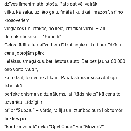
dzīves līmenim atbilstoša. Pats pat vēl vairāk
vilku, kā saka, uz lēto galu, finālā liku tikai “mazos”, arī no
krosoveriem
vieglākos un lētākos, no lielajiem tikai vienu – arī
demokrātiskāko – “Superb”.
Cetos rādīt alternatīvu tiem līdzpilsoņiem, kuri par līdzīgu
cenu joprojām pērk
lielākus, smagākus, bet lietotus auto. Bet bez jauna 60 000
eiro vērta “Audi”,
kā redzat, tomēr neiztikām. Pārāk stiprs ir šī savdabīgā
tehniskā
perfekcionisma valdzinājums, lai “tāds nieks” kā cena to
uzvarētu. Līdzīgi ir
arī ar “Subaru” – vārds, ralliju un izturības aura liek tomēr
tiekties pēc
“kaut kā vairāk” nekā “Opel Corsa” vai “Mazda2”.