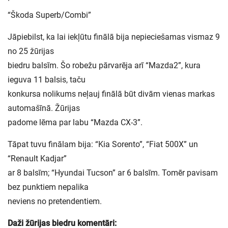
·
“Škoda Superb/Combi”
Jāpiebilst, ka lai iekļūtu finālā bija nepieciešamas vismaz 9
no 25 žūrijas
biedru balsīm. Šo robežu pārvarēja arī “Mazda2”, kura
ieguva 11 balsis, taču
konkursa nolikums neļauj finālā būt divām vienas markas
automašīnā. Žūrijas
padome lēma par labu “Mazda CX-3”.
Tāpat tuvu finālam bija: “Kia Sorento”, “Fiat 500X” un
“Renault Kadjar”
ar 8 balsīm; “Hyundai Tucson” ar 6 balsīm. Tomēr pavisam
bez punktiem nepalika
neviens no pretendentiem.
Daži žūrijas biedru komentāri: