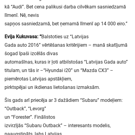
kā “Audi”. Bet cena palikusi darba cilvēkam sasniedzamā
līmenī. Nē, nevis
sapņos sasniedzamā, bet ņemamā līmenī ap 14 000 eiro.”
Evija Kukuvasa: “
Balstoties uz “Latvijas
Gada auto 2016” vērtēšanas kritērijiem – manā skatījumā
šogad īpaši izcēlās divas
automašīnas, kuras ir ļoti atbilstošas “Latvijas Gada auto”
titulam, un tās ir –“Hyundai i20” un “Mazda CX3” –
piemērotas Latvijas apstākļiem,
pirktspējai un ikdienas lietošanas izmaksām.
Šis gads arī priecēja ar 3 dažādiem “Subaru” modeļiem:
“Outback”, “Levorg”
un “Forester”. Finālistos
izvirzījās “Subaru Outback” – interesants modelis,
paaugstināts, labs Latvijas