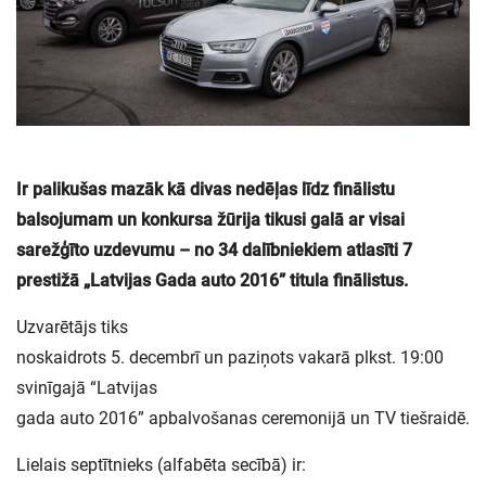
Ir palikušas mazāk kā divas nedēļas līdz finālistu
balsojumam un konkursa žūrija tikusi galā ar visai
sarežģīto uzdevumu – no 34 dalībniekiem atlasīti 7
prestižā „Latvijas Gada auto 2016” titula finālistus.
Uzvarētājs tiks
noskaidrots 5. decembrī un paziņots vakarā plkst. 19:00
svinīgajā “Latvijas
gada auto 2016” apbalvošanas ceremonijā un TV tiešraidē.
Lielais septītnieks (alfabēta secībā) ir: