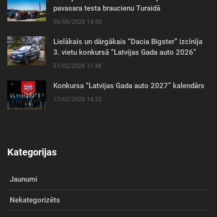
pavasara testa braucienu Turaidā
06/06/2026 14:50
Lielākais un dārgākais “Dacia Bigster” izcīnīja
3. vietu konkursā “Latvijas Gada auto 2026”
21/02/2026 11:48
Konkursa “Latvijas Gada auto 2027” kalendārs
17/02/2026 14:22
Kategorijas
Jaunumi
Nekategorizēts