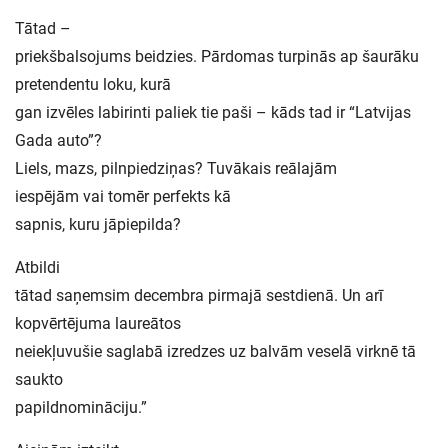
Tātad –
priekšbalsojums beidzies. Pārdomas turpinās ap šaurāku
pretendentu loku, kurā
gan izvēles labirinti paliek tie paši – kāds tad ir “Latvijas
Gada auto”?
Liels, mazs, pilnpiedziņas? Tuvākais reālajām
iespējām vai tomēr perfekts kā
sapnis, kuru jāpiepilda?
Atbildi
tātad saņemsim decembra pirmajā sestdienā. Un arī
kopvērtējuma laureātos
neiekļuvušie saglabā izredzes uz balvām veselā virknē tā
saukto
papildnomināciju.”