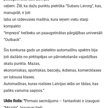
ceļiem. Žēl, ka dažu punktu pietrūka “Subaru Levorg”, kas,
manuprāt, ir ļoti
laba un izdevusies mašīna, kura ieņem vietu starp
kompakto
“Impreza” hečbeku un paaugstinātas pārgājības universāli
“Outback”.
Šis konkursa gads un pieteikto automašīnu spektrs bija
ļoti dažāds no pirktspējas un pārvietošanās vajadzības
skatu punkta. Mazas,
ekonomiskas, sportiskas, bezceļu, ikdienas, komercklases
un luksusa klases.
Automašīnas, kuras rosīsies Latvijas ielās un tādas, kas
paliks vairuma sapņos.”
Uldis Rolis: “
Pirmais secinājums – fantastiski ir izaugusi
“Mazda”. Izaugusi tieši