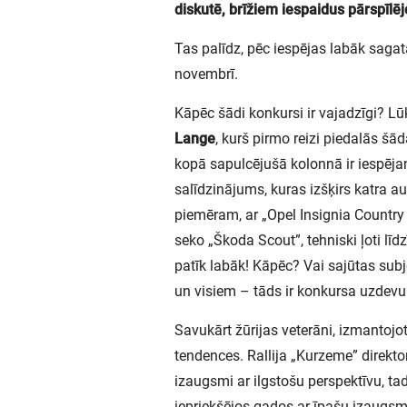
diskutē, brīžiem iespaidus pārspīlēj
Tas palīdz, pēc iespējas labāk saga
novembrī.
Kāpēc šādi konkursi ir vajadzīgi? Lū
Lange
, kurš pirmo reizi piedalās šā
kopā sapulcējušā kolonnā ir iespējam
salīdzinājums, kuras izšķirs katra a
piemēram, ar „Opel Insignia Country 
seko „Škoda Scout”, tehniski ļoti līd
patīk labāk! Kāpēc? Vai sajūtas subj
un visiem – tāds ir konkursa uzdev
Savukārt žūrijas veterāni, izmantoj
tendences. Rallija „Kurzeme” direkt
izaugsmi ar ilgstošu perspektīvu, t
iepriekšējos gados ar īpašu izaugsmi