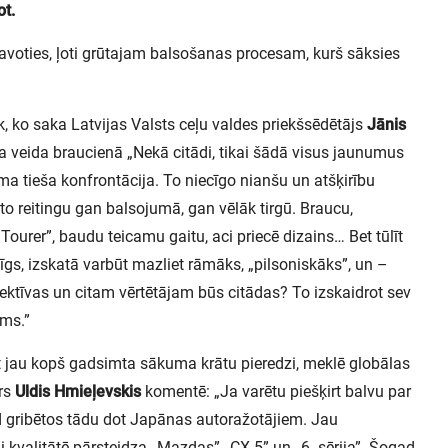
ot.
tavoties, ļoti grūtajam balsošanas procesam, kurš sāksies
k, ko saka Latvijas Valsts ceļu valdes priekšsēdētājs
Jānis
da veida braucienā „Nekā citādi, tikai šādā visus jaunumus
a tieša konfrontācija. To niecīgo nianšu un atšķirību
uto reitingu gan balsojumā, gan vēlāk tirgū. Braucu,
Tourer”, baudu teicamu gaitu, aci priecē dizains… Bet tūlīt
zīgs, izskatā varbūt mazliet rāmāks, „pilsoniskāks”, un –
ektīvas un citam vērtētājam būs citādas? To izskaidrot sev
ums.”
ot jau kopš gadsimta sākuma krātu pieredzi, meklē globālas
ors
Uldis Hmieļevskis
komentē: „Ja varētu piešķirt balvu par
ad gribētos tādu dot Japānas autoražotājiem. Jau
 kvalitātē pārsteidza „Mazdas” „CX-5” un „6. sērija”. Šogad