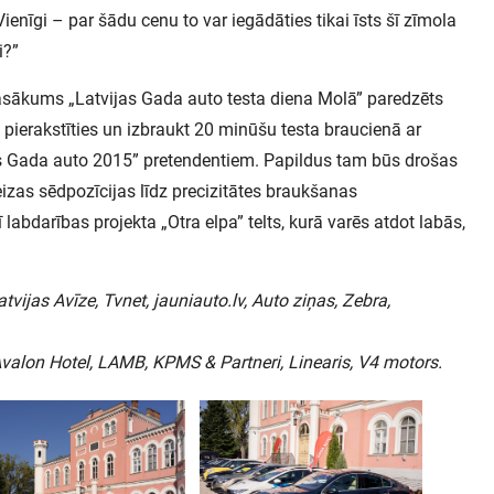
. Vienīgi – par šādu cenu to var iegādāties tikai īsts šī zīmola
i?”
kums „Latvijas Gada auto testa diena Molā” paredzēts
s pierakstīties un izbraukt 20 minūšu testa braucienā ar
s Gada auto 2015” pretendentiem. Papildus tam būs drošas
zas sēdpozīcijas līdz precizitātes braukšanas
abdarības projekta „Otra elpa” telts, kurā varēs atdot labās,
Latvijas Avīze, Tvnet, jauniauto.lv, Auto ziņas, Zebra,
 Avalon Hotel, LAMB, KPMS & Partneri, Linearis, V4 motors.