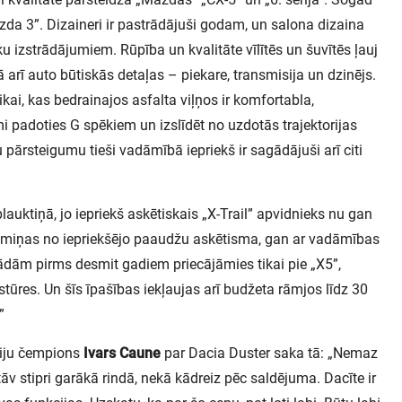
a 3”. Dizaineri ir pastrādājuši godam, un salona dizaina
 izstrādājumiem. Rūpība un kvalitāte vīlītēs un šuvītēs ļauj
opā arī auto būtiskās detaļas – piekare, transmisija un dzinējs.
kai, kas bedrainajos asfalta viļņos ir komfortabla,
 padoties G spēkiem un izslīdēt no uzdotās trajektorijas
u pārsteigumu tieši vadāmībā iepriekš ir sagādājuši arī citi
auktiņā, jo iepriekš askētiskais „X-Trail” apvidnieks nu gan
e miņas no iepriekšējo paaudžu askētisma, gan ar vadāmības
kādām pirms desmit gadiem priecājāmies tikai pie „X5”,
ūres. Un šīs īpašības iekļaujas arī budžeta rāmjos līdz 30
”
lliju čempions
Ivars Caune
par Dacia Duster saka tā: „Nemaz
stāv stipri garākā rindā, nekā kādreiz pēc saldējuma. Dacīte ir