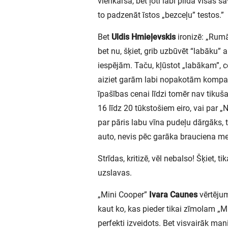
vienkārša, bet ļoti labi pilda visas s
to padzenāt īstos „bezceļu” testos.”
Bet
Uldis Hmieļevskis
ironizē: „Rumā
bet nu, šķiet, grib uzbūvēt “labāku”
iespējām. Taču, kļūstot „labākam”, 
aiziet garām labi nopakotām kompa
īpašības cenai līdzi tomēr nav tikuš
16 līdz 20 tūkstošiem eiro, vai par
par pāris labu vīna pudeļu dārgāks, 
auto, nevis pēc garāka brauciena me
Strīdas, kritizē, vēl nebalso! Šķiet, 
uzslavas.
„Mini Cooper”
Ivara Caunes
vērtējum
kaut ko, kas pieder tikai zīmolam „Min
perfekti izveidots. Bet visvairāk man