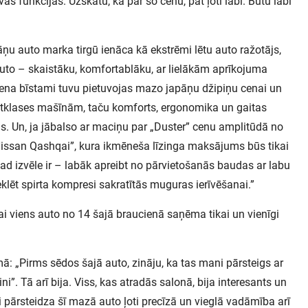
avas funkcijas. Uzskatu, ka par šo cenu, pat ļoti labi. Būtu labi
ņu auto marka tirgū ienāca kā ekstrēmi lētu auto ražotājs,
 auto – skaistāku, komfortablāku, ar lielākām aprīkojuma
cena bīstami tuvu pietuvojas mazo japāņu džipiņu cenai un
tklases mašīnām, taču komforts, ergonomika un gaitas
as. Un, ja jābalso ar maciņu par „Duster” cenu amplitūdā no
 „Nissan Qashqai”, kura ikmēneša līzinga maksājums būs tikai
tad izvēle ir – labāk apreibt no pārvietošanās baudas ar labu
klēt spirta kompresi sakratītās muguras ierīvēšanai.”
tikai viens auto no 14 šajā braucienā saņēma tikai un vienīgi
ā: „Pirms sēdos šajā auto, zināju, ka tas mani pārsteigs ar
i”. Tā arī bija. Viss, kas atradās salonā, bija interesants un
i pārsteidza šī mazā auto ļoti precīzā un vieglā vadāmība arī