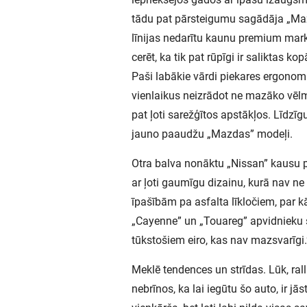
tādu pat pārsteigumu sagādāja „Mazd
līnijas nedarītu kaunu premium marku
cerēt, ka tik pat rūpīgi ir saliktas k
Paši labākie vārdi piekares ergonomi
vienlaikus neizrādot ne mazāko vēlmi
pat ļoti sarežģītos apstākļos. Līdzīg
jauno paaudžu „Mazdas” modeļi.
Otra balva nonāktu „Nissan” kausu pl
ar ļoti gaumīgu dizainu, kurā nav n
īpašībām pa asfalta līkločiem, par 
„Cayenne” un „Touareg” apvidnieku st
tūkstošiem eiro, kas nav mazsvarīgi.
Meklē tendences un strīdas. Lūk, ra
nebrīnos, ka lai iegūtu šo auto, ir jā