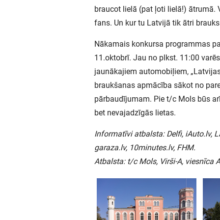
braucot lielā (pat ļoti lielā!) ātrumā
fans. Un kur tu Latvijā tik ātri brauks
Nākamais konkursa programmas pasā
11.oktobrī. Jau no plkst. 11:00 varē
jaunākajiem automobiļiem, „Latvija
braukšanas apmācība sākot no parei
pārbaudījumam. Pie t/c Mols būs arī l
bet nevajadzīgās lietas.
Informatīvi atbalsta: Delfi, iAuto.lv, 
garaza.lv, 10minutes.lv, FHM.
Atbalsta: t/c Mols, Virši-A, viesnīca