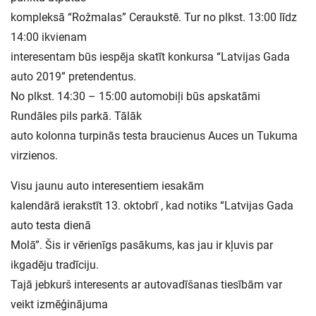
kompleksā “Rožmalas” Ceraukstē. Tur no plkst. 13:00 līdz
14:00 ikvienam
interesentam būs iespēja skatīt konkursa “Latvijas Gada
auto 2019” pretendentus.
No plkst. 14:30 – 15:00 automobiļi būs apskatāmi
Rundāles pils parkā. Tālāk
auto kolonna turpinās testa braucienus Auces un Tukuma
virzienos.
Visu jaunu auto interesentiem iesakām
kalendārā ierakstīt 13. oktobrī , kad notiks “Latvijas Gada
auto testa dienā
Molā”. Šis ir vērienīgs pasākums, kas jau ir kļuvis par
ikgadēju tradīciju.
Tajā jebkurš interesents ar autovadīšanas tiesībām var
veikt izmēģinājuma