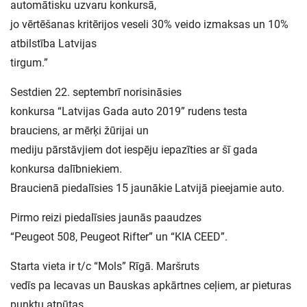
automātisku uzvaru konkursā,
jo vērtēšanas kritērijos veseli 30% veido izmaksas un 10%
atbilstība Latvijas
tirgum.”
Sestdien 22. septembrī norisināsies
konkursa “Latvijas Gada auto 2019” rudens testa
brauciens, ar mērķi žūrijai un
mediju pārstāvjiem dot iespēju iepazīties ar šī gada
konkursa dalībniekiem.
Braucienā piedalīsies 15 jaunākie Latvijā pieejamie auto.
Pirmo reizi piedalīsies jaunās paaudzes
“Peugeot 508, Peugeot Rifter” un “KIA CEED”.
Starta vieta ir t/c “Mols” Rīgā. Maršruts
vedīs pa Iecavas un Bauskas apkārtnes ceļiem, ar pieturas
punktu atpūtas