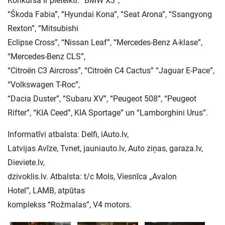
Konkursā ir pieteikti: “BMW X3”,
“Škoda Fabia”, “Hyundai Kona”, “Seat Arona”, “Ssangyong
Rexton”, “Mitsubishi
Eclipse Cross”, “Nissan Leaf”, “Mercedes-Benz A-klase”,
“Mercedes-Benz CLS”,
“Citroën C3 Aircross”, “Citroën C4 Cactus” “Jaguar E-Pace”,
“Volkswagen T-Roc”,
“Dacia Duster”, “Subaru XV”, “Peugeot 508”, “Peugeot
Rifter”, “KIA Ceed”, KIA Sportage” un “Lamborghini Urus”.
Informatīvi atbalsta: Delfi, iAuto.lv,
Latvijas Avīze, Tvnet, jauniauto.lv, Auto ziņas, garaza.lv,
Dieviete.lv,
dzivoklis.lv. Atbalsta: t/c Mols, Viesnīca „Avalon
Hotel”, LAMB, atpūtas
komplekss “Rožmalas”, V4 motors.