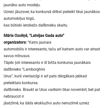
jaunāko auto modeļu.
Uzreiz jāuzsver, ka konkursā drīkst pieteikt tikai jaunākos
automobiļus tirgū,
kas būtiski ierobežo dalībnieku skaitu.
Māris Ozoliņš, “Latvijas Gada auto”
organizators:
“Katrs jaunais
automobilis ir interesants, taču arī katram auto var atrast
savus mīnusus.
Tāpēc ļoti interesants ir šī brīža konkursa jaunākais
dalībnieks “Lamborghini
Urus”, kurš vienlaicīgi ir arī pats dārgākais jebkad
pieteiktais konkursa
dalībnieks. Braukt ar Urus varēsim tikai novembrī, bet pat
nebraucot ir
jāatzīmē, ka šāds ekskluzīvs auto nenozīmē uzreiz