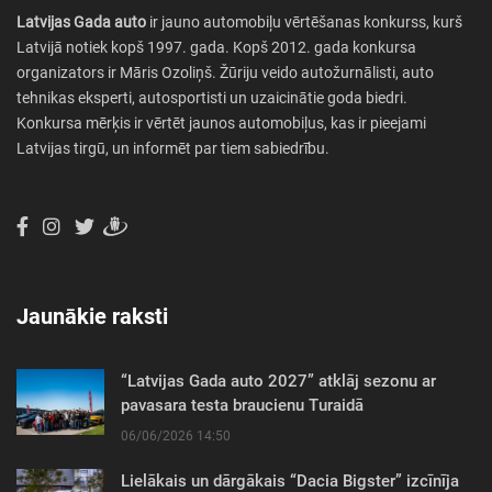
Latvijas Gada auto
ir jauno automobiļu vērtēšanas konkurss, kurš
Latvijā notiek kopš 1997. gada. Kopš 2012. gada konkursa
organizators ir Māris Ozoliņš. Žūriju veido autožurnālisti, auto
tehnikas eksperti, autosportisti un uzaicinātie goda biedri.
Konkursa mērķis ir vērtēt jaunos automobiļus, kas ir pieejami
Latvijas tirgū, un informēt par tiem sabiedrību.
Jaunākie raksti
“Latvijas Gada auto 2027” atklāj sezonu ar
pavasara testa braucienu Turaidā
06/06/2026 14:50
Lielākais un dārgākais “Dacia Bigster” izcīnīja