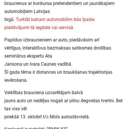
braucienus ar konkursa pretendentiem un jaunākajiem
automobiļiem Latvijas
tirgū.
Turklāt katram automobilim būs īpašie
piedāvājumi tā iegādei vai servisā.
Papildus izbraucieniem ar auto, piedāvāsim arī
vērtīgus, interaktīvus bezmaksas satiksmes drošības
seminārus ekspertu Ata
Jansona un Ivara Caunes vadībā.
Šī gada tēma ir distances un braukšanas trajektorijas
ievērošana.
Veiklības brauciena uzvarētājam balvā
jauns auto un nedēļas nogali ar pilnu degvielas tvertni. Bet
tas viss vēl
priekšā 13. oktobrī t/c Mols autostāvvietā.