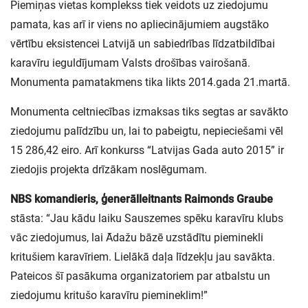
Piemiņas vietas komplekss tiek veidots uz ziedojumu
pamata, kas arī ir viens no apliecinājumiem augstāko
vērtību eksistencei Latvijā un sabiedrības līdzatbildībai
karavīru ieguldījumam Valsts drošības vairošanā.
Monumenta pamatakmens tika likts 2014.gada 21.martā.
Monumenta celtniecības izmaksas tiks segtas ar savākto
ziedojumu palīdzību un, lai to pabeigtu, nepieciešami vēl
15 286,42 eiro. Arī konkurss “Latvijas Gada auto 2015” ir
ziedojis projekta drīzākam noslēgumam.
NBS komandieris, ģenerālleitnants Raimonds Graube
stāsta: “Jau kādu laiku Sauszemes spēku karavīru klubs
vāc ziedojumus, lai Ādažu bāzē uzstādītu pieminekli
kritušiem karavīriem. Lielākā daļa līdzekļu jau savākta.
Pateicos šī pasākuma organizatoriem par atbalstu un
ziedojumu kritušo karavīru piemineklim!”