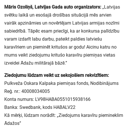
Māris Ozoliņš, Latvijas Gada auto organizators:
„Latvijas
svētku laikā un esošajā drošības situācijā mēs arvien
vairāk apzināmies un novērtējam Latvijas armijas nozīmi
sabiedrībā. Tāpēc esam priecīgi, ka ar konkursa palīdzību
varam izdarīt labu darbu, pateikt paldies latviešu
karavīriem un pieminēt kritušos ar godu! Aicinu katru no
mums veikt ziedojumu kritušo karavīru piemiņas vietas
izveidei Ādažu militārajā bāzē.”
Ziedojumu lūdzam veikt uz sekojošiem rekvizītiem:
Pulkveža Oskara Kalpaka piemiņas fonds, Nodibinājums
Reģ. nr.: 40008034005
Konta numurs: LV98HABA0551015938166
Banka: Swedbank, kods HABALV22
Kā mērķi, lūdzam norādīt: „Ziedojums karavīru piemineklim
Ādažos”