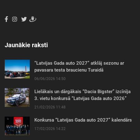
Jaunākie raksti
“Latvijas Gada auto 2027” atklāj sezonu ar
pavasara testa braucienu Turaidā
06/06/2026 14:50
Lielākais un dārgākais “Dacia Bigster” izcīnīja
3. vietu konkursā “Latvijas Gada auto 2026”
21/02/2026 11:48
Konkursa “Latvijas Gada auto 2027” kalendārs
17/02/2026 14:22