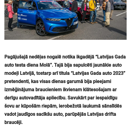
Pagājušajā nedēļas nogalē notika ikgadējā “Latvijas Gada
auto testa diena Molā”. Tajā bija sapulcēti jaunākie auto
modeļi Latvijā, tostarp arī titula “Latvijas Gada auto 2023”
pretendenti, kas visas dienas garumā bija pieejami
izmēģinājuma braucieniem ikvienam klātesošajam ar
derīgu autovadītāja apliecību. Savukārt par iespaidīgu
šovu ar kūpošām riepām, ierobežotā laukumā sānslīdēs
vadot jaudīgos sacīkšu auto, parūpējās Latvijas drifta
braucēji.