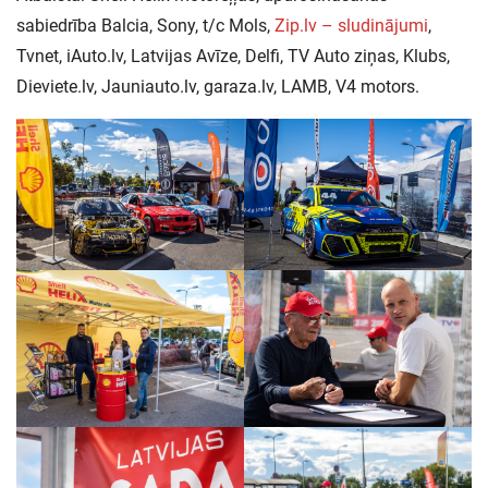
sabiedrība Balcia, Sony, t/c Mols,
Zip.lv – sludinājumi
,
Tvnet, iAuto.lv, Latvijas Avīze, Delfi, TV Auto ziņas, Klubs,
Dieviete.lv, Jauniauto.lv, garaza.lv, LAMB, V4 motors.