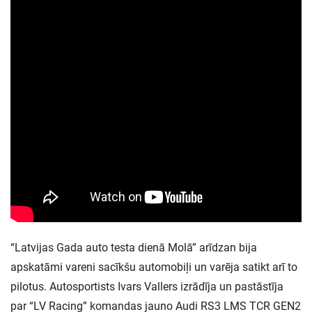
“Latvijas Gada auto testa dienā Molā” arīdzan bija
apskatāmi vareni sacīkšu automobiļi un varēja satikt arī to
pilotus. Autosportists Ivars Vallers izrādīja un pastāstīja
par “LV Racing” komandas jauno Audi RS3 LMS TCR GEN2