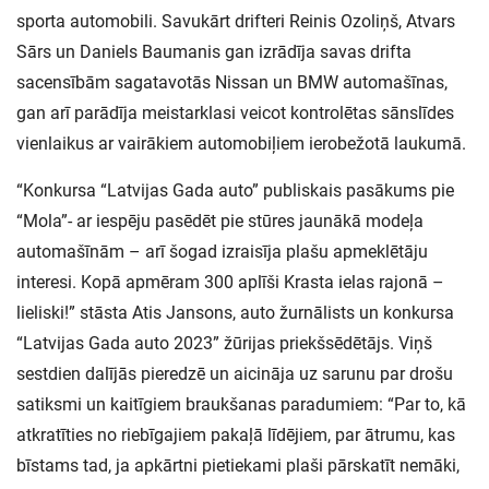
sporta automobili. Savukārt drifteri Reinis Ozoliņš, Atvars
Sārs un Daniels Baumanis gan izrādīja savas drifta
sacensībām sagatavotās Nissan un BMW automašīnas,
gan arī parādīja meistarklasi veicot kontrolētas sānslīdes
vienlaikus ar vairākiem automobiļiem ierobežotā laukumā.
“Konkursa “Latvijas Gada auto” publiskais pasākums pie
“Mola”- ar iespēju pasēdēt pie stūres jaunākā modeļa
automašīnām – arī šogad izraisīja plašu apmeklētāju
interesi. Kopā apmēram 300 aplīši Krasta ielas rajonā –
lieliski!” stāsta Atis Jansons, auto žurnālists un konkursa
“Latvijas Gada auto 2023” žūrijas priekšsēdētājs. Viņš
sestdien dalījās pieredzē un aicināja uz sarunu par drošu
satiksmi un kaitīgiem braukšanas paradumiem: “Par to, kā
atkratīties no riebīgajiem pakaļā līdējiem, par ātrumu, kas
bīstams tad, ja apkārtni pietiekami plaši pārskatīt nemāki,