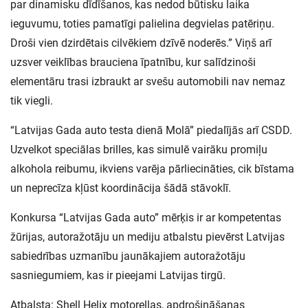
par dinamisku dīdīšanos, kas nedod būtisku laika
ieguvumu, toties pamatīgi palielina degvielas patēriņu.
Droši vien dzirdētais cilvēkiem dzīvē noderēs.” Viņš arī
uzsver veiklības brauciena īpatnību, kur salīdzinoši
elementāru trasi izbraukt ar svešu automobili nav nemaz
tik viegli.
“Latvijas Gada auto testa dienā Molā” piedalījās arī CSDD.
Uzvelkot speciālas brilles, kas simulē vairāku promiļu
alkohola reibumu, ikviens varēja pārliecināties, cik bīstama
un neprecīza kļūst koordinācija šādā stāvoklī.
Konkursa “Latvijas Gada auto” mērķis ir ar kompetentas
žūrijas, autoražotāju un mediju atbalstu pievērst Latvijas
sabiedrības uzmanību jaunākajiem autoražotāju
sasniegumiem, kas ir pieejami Latvijas tirgū.
Atbalsta: Shell Helix motoreļļas, apdrošināšanas