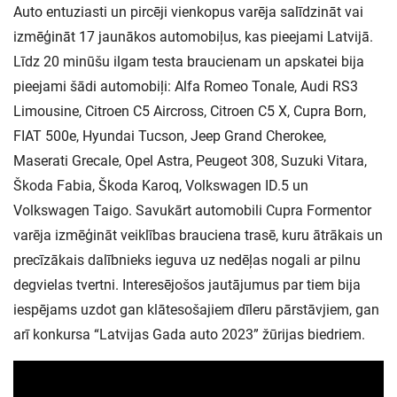
Auto entuziasti un pircēji vienkopus varēja salīdzināt vai
izmēģināt 17 jaunākos automobiļus, kas pieejami Latvijā.
Līdz 20 minūšu ilgam testa braucienam un apskatei bija
pieejami šādi automobiļi: Alfa Romeo Tonale, Audi RS3
Limousine, Citroen C5 Aircross, Citroen C5 X, Cupra Born,
FIAT 500e, Hyundai Tucson, Jeep Grand Cherokee,
Maserati Grecale, Opel Astra, Peugeot 308, Suzuki Vitara,
Škoda Fabia, Škoda Karoq, Volkswagen ID.5 un
Volkswagen Taigo. Savukārt automobili Cupra Formentor
varēja izmēģināt veiklības brauciena trasē, kuru ātrākais un
precīzākais dalībnieks ieguva uz nedēļas nogali ar pilnu
degvielas tvertni. Interesējošos jautājumus par tiem bija
iespējams uzdot gan klātesošajiem dīleru pārstāvjiem, gan
arī konkursa “Latvijas Gada auto 2023” žūrijas biedriem.