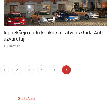
Iepriekšējo gadu konkursa Latvijas Gada Auto
uzvarētāji
15/10/2012
1
2
3
4
5
6
Gada Auto