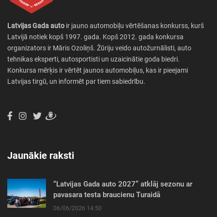
Latvijas Gada auto
ir jauno automobiļu vērtēšanas konkurss, kurš
Latvijā notiek kopš 1997. gada. Kopš 2012. gada konkursa
organizators ir Māris Ozoliņš. Žūriju veido autožurnālisti, auto
tehnikas eksperti, autosportisti un uzaicinātie goda biedri.
Konkursa mērķis ir vērtēt jaunos automobiļus, kas ir pieejami
Latvijas tirgū, un informēt par tiem sabiedrību.
Jaunākie raksti
“Latvijas Gada auto 2027” atklāj sezonu ar
pavasara testa braucienu Turaidā
06/06/2026 14:50