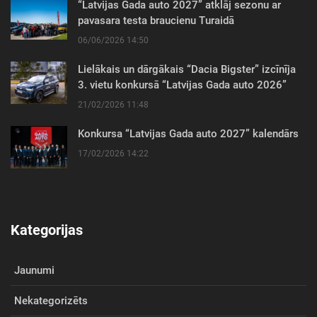
“Latvijas Gada auto 2027” atklāj sezonu ar
pavasara testa braucienu Turaidā
06/06/2026 14:50
Lielākais un dārgākais “Dacia Bigster” izcīnīja
3. vietu konkursā “Latvijas Gada auto 2026”
21/02/2026 11:48
Konkursa “Latvijas Gada auto 2027” kalendārs
17/02/2026 14:22
Kategorijas
Jaunumi
Nekategorizēts