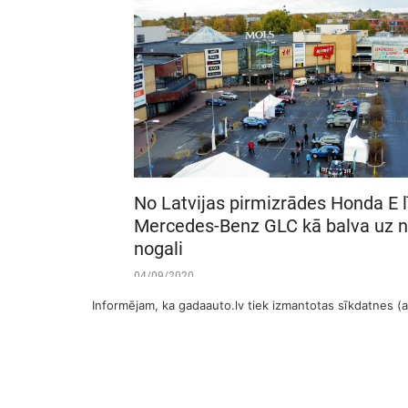
No Latvijas pirmizrādes Honda E l
Mercedes-Benz GLC kā balva uz 
nogali
04/09/2020
Informējam, ka gadaauto.lv tiek izmantotas sīkdatnes (an
1
2
3
4
5