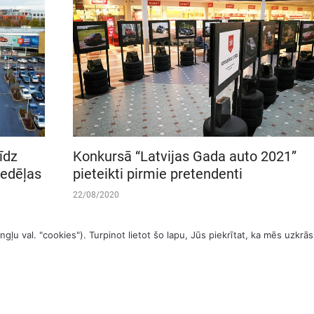
īdz
Konkursā “Latvijas Gada auto 2021”
nedēļas
pieteikti pirmie pretendenti
22/08/2020
gļu val. "cookies"). Turpinot lietot šo lapu, Jūs piekrītat, ka mēs uzkr
6
7
8