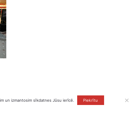
āsim un izmantosim sīkdatnes Jūsu ierīcē.
Piekrītu