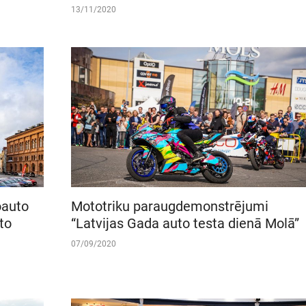
13/11/2020
oauto
Mototriku paraugdemonstrējumi
to
“Latvijas Gada auto testa dienā Molā”
07/09/2020